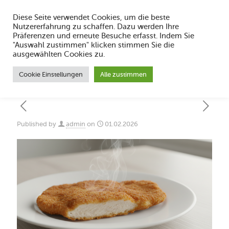
Diese Seite verwendet Cookies, um die beste
Nutzererfahrung zu schaffen. Dazu werden Ihre
Präferenzen und erneute Besuche erfasst. Indem Sie
"Auswahl zustimmen" klicken stimmen Sie die
Wie bleibt Schnitzel 2026 knusprig und
ausgewählten Cookies zu.
saftig?
Cookie Einstellungen
Alle zustimmen
Published by
admin
on
01.02.2026