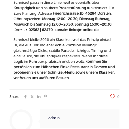
Schnitzel passt in diese Linie, weil es ebenfalls über
Knusprigkeit
und
saubere Prozessführung
funktioniert. Für
Eure Planung: Adresse
Friedrichstraße 1b, 46284 Dorsten
.
Öffnungszeiten:
Montag 12:00–20:30
,
Dienstag Ruhetag
,
Mittwoch bis Samstag 12:00–20:30
,
Sonntag 16:00–20:30
.
Kontakt:
02362 | 62470
,
kontakt-finke@t-online.de
.
Schnitzel bleibt 2026 ein Klassiker, weil das Prinzip einfach
ist, die Ausführung aber echte Präzision verlangt:
gleichmäßige Dicke, stabile Panade, richtiges Timing und
eine Sauce, die Knusprigkeit respektiert. Wenn Ihr diese
Logik im Ruhrpott praktisch erleben wollt,
kommen Sie
persönlich zum Hähnchen Finke Restaurant in Dorsten und
probieren Sie unser Schnitzel-Menü sowie unsere Klassiker,
wir freuen uns auf Euren Besuch.
Share
0
admin