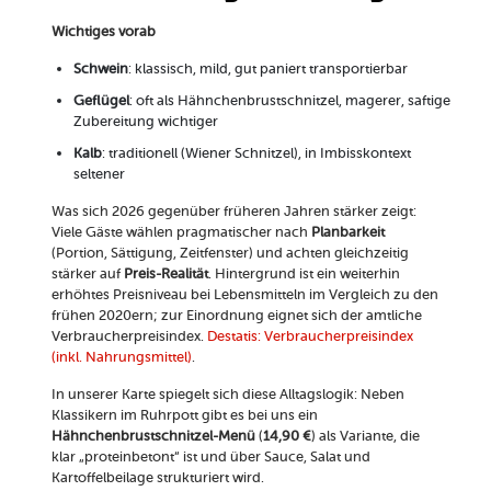
Wichtiges vorab
Schwein
: klassisch, mild, gut paniert transportierbar
Geflügel
: oft als Hähnchenbrustschnitzel, magerer, saftige
Zubereitung wichtiger
Kalb
: traditionell (Wiener Schnitzel), in Imbisskontext
seltener
Was sich 2026 gegenüber früheren Jahren stärker zeigt:
Viele Gäste wählen pragmatischer nach
Planbarkeit
(Portion, Sättigung, Zeitfenster) und achten gleichzeitig
stärker auf
Preis-Realität
. Hintergrund ist ein weiterhin
erhöhtes Preisniveau bei Lebensmitteln im Vergleich zu den
frühen 2020ern; zur Einordnung eignet sich der amtliche
Verbraucherpreisindex.
Destatis: Verbraucherpreisindex
(inkl. Nahrungsmittel)
.
In unserer Karte spiegelt sich diese Alltagslogik: Neben
Klassikern im Ruhrpott gibt es bei uns ein
Hähnchenbrustschnitzel-Menü
(
14,90 €
) als Variante, die
klar „proteinbetont“ ist und über Sauce, Salat und
Kartoffelbeilage strukturiert wird.