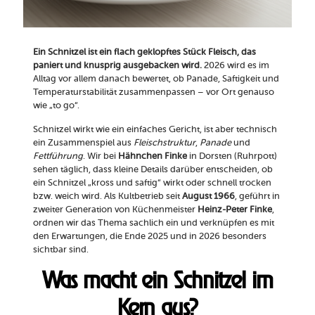
Ein Schnitzel ist ein flach geklopftes Stück Fleisch, das
paniert und knusprig ausgebacken wird.
2026 wird es im
Alltag vor allem danach bewertet, ob Panade, Saftigkeit und
Temperaturstabilität zusammenpassen – vor Ort genauso
wie „to go“.
Schnitzel wirkt wie ein einfaches Gericht, ist aber technisch
ein Zusammenspiel aus
Fleischstruktur
,
Panade
und
Fettführung
. Wir bei
Hähnchen Finke
in Dorsten (Ruhrpott)
sehen täglich, dass kleine Details darüber entscheiden, ob
ein Schnitzel „kross und saftig“ wirkt oder schnell trocken
bzw. weich wird. Als Kultbetrieb seit
August 1966
, geführt in
zweiter Generation von Küchenmeister
Heinz-Peter Finke
,
ordnen wir das Thema sachlich ein und verknüpfen es mit
den Erwartungen, die Ende 2025 und in 2026 besonders
sichtbar sind.
Was macht ein Schnitzel im
Kern aus?