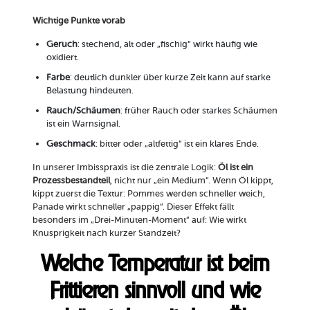
Wichtige Punkte vorab
Geruch
: stechend, alt oder „fischig“ wirkt häufig wie
oxidiert.
Farbe
: deutlich dunkler über kurze Zeit kann auf starke
Belastung hindeuten.
Rauch/Schäumen
: früher Rauch oder starkes Schäumen
ist ein Warnsignal.
Geschmack
: bitter oder „altfettig“ ist ein klares Ende.
In unserer Imbisspraxis ist die zentrale Logik:
Öl ist ein
Prozessbestandteil
, nicht nur „ein Medium“. Wenn Öl kippt,
kippt zuerst die Textur: Pommes werden schneller weich,
Panade wirkt schneller „pappig“. Dieser Effekt fällt
besonders im „Drei-Minuten-Moment“ auf: Wie wirkt
Knusprigkeit nach kurzer Standzeit?
Welche Temperatur ist beim
Frittieren sinnvoll und wie