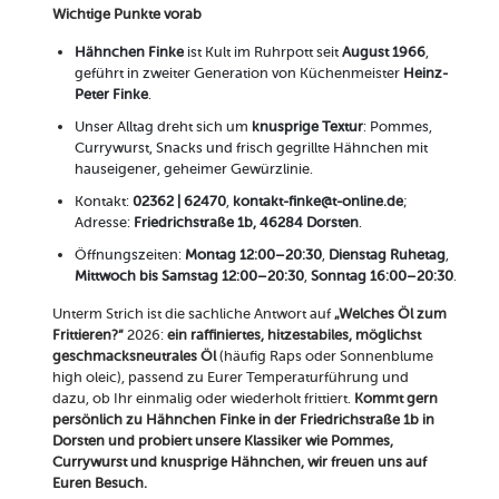
Wichtige Punkte vorab
Hähnchen Finke
ist Kult im Ruhrpott seit
August 1966
,
geführt in zweiter Generation von Küchenmeister
Heinz-
Peter Finke
.
Unser Alltag dreht sich um
knusprige Textur
: Pommes,
Currywurst, Snacks und frisch gegrillte Hähnchen mit
hauseigener, geheimer Gewürzlinie.
Kontakt:
02362 | 62470
,
kontakt-finke@t-online.de
;
Adresse:
Friedrichstraße 1b, 46284 Dorsten
.
Öffnungszeiten:
Montag 12:00–20:30
,
Dienstag Ruhetag
,
Mittwoch bis Samstag 12:00–20:30
,
Sonntag 16:00–20:30
.
Unterm Strich ist die sachliche Antwort auf
„Welches Öl zum
Frittieren?“
2026:
ein raffiniertes, hitzestabiles, möglichst
geschmacksneutrales Öl
(häufig Raps oder Sonnenblume
high oleic), passend zu Eurer Temperaturführung und
dazu, ob Ihr einmalig oder wiederholt frittiert.
Kommt gern
persönlich zu Hähnchen Finke in der Friedrichstraße 1b in
Dorsten und probiert unsere Klassiker wie Pommes,
Currywurst und knusprige Hähnchen, wir freuen uns auf
Euren Besuch.