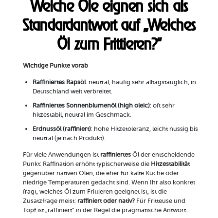
Welche Öle eignen sich als
Standardantwort auf „Welches
Öl zum Frittieren?“
Wichtige Punkte vorab
Raffiniertes Rapsöl
: neutral, häufig sehr alltagstauglich, in
Deutschland weit verbreitet.
Raffiniertes Sonnenblumenöl (high oleic)
: oft sehr
hitzestabil, neutral im Geschmack.
Erdnussöl (raffiniert)
: hohe Hitzetoleranz, leicht nussig bis
neutral (je nach Produkt).
Für viele Anwendungen ist
raffiniertes
Öl der entscheidende
Punkt: Raffination erhöht typischerweise die
Hitzestabilität
gegenüber nativen Ölen, die eher für kalte Küche oder
niedrige Temperaturen gedacht sind. Wenn Ihr also konkret
fragt, welches Öl zum Frittieren geeignet ist, ist die
Zusatzfrage meist:
raffiniert oder nativ?
Für Fritteuse und
Topf ist „raffiniert“ in der Regel die pragmatische Antwort.