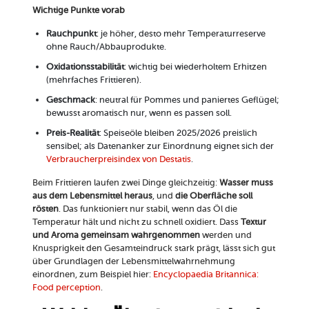
Wichtige Punkte vorab
Rauchpunkt
: je höher, desto mehr Temperaturreserve
ohne Rauch/Abbauprodukte.
Oxidationsstabilität
: wichtig bei wiederholtem Erhitzen
(mehrfaches Frittieren).
Geschmack
: neutral für Pommes und paniertes Geflügel;
bewusst aromatisch nur, wenn es passen soll.
Preis-Realität
: Speiseöle bleiben 2025/2026 preislich
sensibel; als Datenanker zur Einordnung eignet sich der
Verbraucherpreisindex von Destatis
.
Beim Frittieren laufen zwei Dinge gleichzeitig:
Wasser muss
aus dem Lebensmittel heraus
, und
die Oberfläche soll
rösten
. Das funktioniert nur stabil, wenn das Öl die
Temperatur hält und nicht zu schnell oxidiert. Dass
Textur
und Aroma gemeinsam wahrgenommen
werden und
Knusprigkeit den Gesamteindruck stark prägt, lässt sich gut
über Grundlagen der Lebensmittelwahrnehmung
einordnen, zum Beispiel hier:
Encyclopaedia Britannica:
Food perception
.