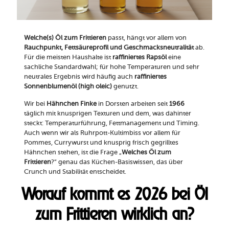
Welche(s) Öl zum Frittieren
passt, hängt vor allem von
Rauchpunkt, Fettsäureprofil und Geschmacksneutralität
ab.
Für die meisten Haushalte ist
raffiniertes Rapsöl
eine
sachliche Standardwahl; für hohe Temperaturen und sehr
neutrales Ergebnis wird häufig auch
raffiniertes
Sonnenblumenöl (high oleic)
genutzt.
Wir bei
Hähnchen Finke
in Dorsten arbeiten seit
1966
täglich mit knusprigen Texturen und dem, was dahinter
steckt: Temperaturführung, Fettmanagement und Timing.
Auch wenn wir als Ruhrpott-Kultimbiss vor allem für
Pommes, Currywurst und knusprig frisch gegrilltes
Hähnchen stehen, ist die Frage „
Welches Öl zum
Frittieren
?“ genau das Küchen-Basiswissen, das über
Crunch und Stabilität entscheidet.
Worauf kommt es 2026 bei Öl
zum Frittieren wirklich an?