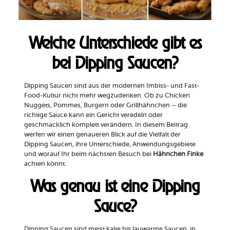
Welche Unterschiede gibt es
bei Dipping Saucen?
Dipping Saucen sind aus der modernen Imbiss- und Fast-
Food-Kultur nicht mehr wegzudenken. Ob zu Chicken
Nuggets, Pommes, Burgern oder Grillhähnchen – die
richtige Sauce kann ein Gericht veredeln oder
geschmacklich komplett verändern. In diesem Beitrag
werfen wir einen genaueren Blick auf die Vielfalt der
Dipping Saucen, ihre Unterschiede, Anwendungsgebiete
und worauf Ihr beim nächsten Besuch bei
Hähnchen Finke
achten könnt.
Was genau ist eine Dipping
Sauce?
Dipping Saucen sind meist kalte bis lauwarme Saucen, in