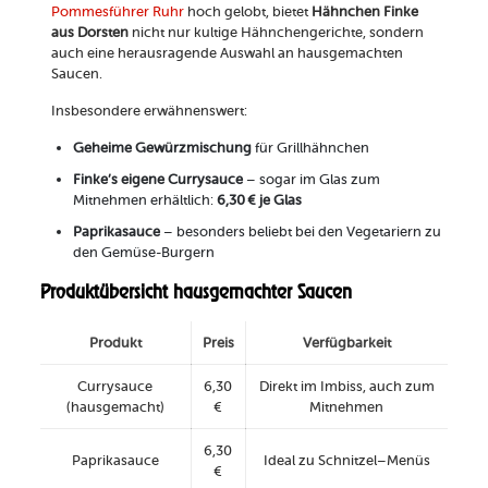
Pommesführer Ruhr
hoch gelobt, bietet
Hähnchen Finke
aus Dorsten
nicht nur kultige Hähnchengerichte, sondern
auch eine herausragende Auswahl an hausgemachten
Saucen.
Insbesondere erwähnenswert:
Geheime Gewürzmischung
für Grillhähnchen
Finke’s eigene Currysauce
– sogar im Glas zum
Mitnehmen erhältlich:
6,30 € je Glas
Paprikasauce
– besonders beliebt bei den Vegetariern zu
den Gemüse-Burgern
Produktübersicht hausgemachter Saucen
Produkt
Preis
Verfügbarkeit
Currysauce
6,30
Direkt im Imbiss, auch zum
(hausgemacht)
€
Mitnehmen
6,30
Paprikasauce
Ideal zu Schnitzel–Menüs
€