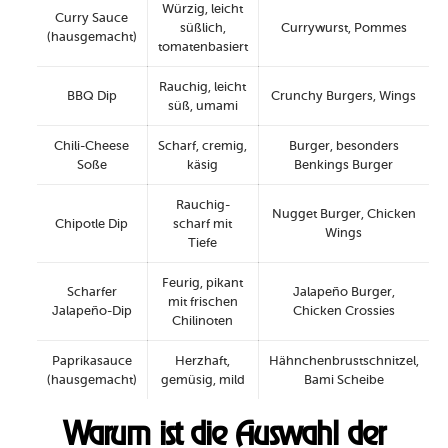
Würzig, leicht
Curry Sauce
süßlich,
Currywurst, Pommes
(hausgemacht)
tomatenbasiert
Rauchig, leicht
BBQ Dip
Crunchy Burgers, Wings
süß, umami
Chili-Cheese
Scharf, cremig,
Burger, besonders
Soße
käsig
Benkings Burger
Rauchig-
Nugget Burger, Chicken
Chipotle Dip
scharf mit
Wings
Tiefe
Feurig, pikant
Scharfer
Jalapeño Burger,
mit frischen
Jalapeño-Dip
Chicken Crossies
Chilinoten
Paprikasauce
Herzhaft,
Hähnchenbrustschnitzel,
(hausgemacht)
gemüsig, mild
Bami Scheibe
Warum ist die Auswahl der