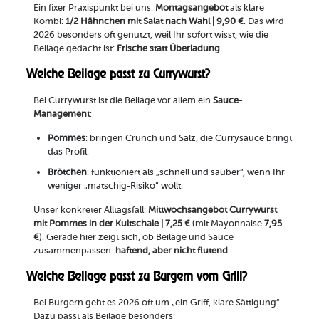
Ein fixer Praxispunkt bei uns:
Montagsangebot
als klare
Kombi:
1/2 Hähnchen mit Salat nach Wahl | 9,90 €
. Das wird
2026 besonders oft genutzt, weil Ihr sofort wisst, wie die
Beilage gedacht ist:
Frische statt Überladung
.
Welche Beilage passt zu Currywurst?
Bei Currywurst ist die Beilage vor allem ein
Sauce-
Management
:
Pommes
: bringen Crunch und Salz, die Currysauce bringt
das Profil.
Brötchen
: funktioniert als „schnell und sauber“, wenn Ihr
weniger „matschig-Risiko“ wollt.
Unser konkreter Alltagsfall:
Mittwochsangebot
Currywurst
mit Pommes in der Kultschale | 7,25 €
(mit Mayonnaise
7,95
€
). Gerade hier zeigt sich, ob Beilage und Sauce
zusammenpassen:
haftend, aber nicht flutend
.
Welche Beilage passt zu Burgern vom Grill?
Bei Burgern geht es 2026 oft um „ein Griff, klare Sättigung“.
Dazu passt als Beilage besonders: