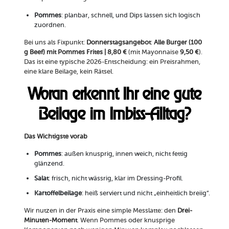
Pommes
: planbar, schnell, und Dips lassen sich logisch
zuordnen.
Bei uns als Fixpunkt:
Donnerstagsangebot
:
Alle Burger (100
g Beef) mit Pommes Frites | 8,80 €
(mit Mayonnaise
9,50 €
).
Das ist eine typische 2026-Entscheidung: ein Preisrahmen,
eine klare Beilage, kein Rätsel.
Woran erkennt Ihr eine gute
Beilage im Imbiss-Alltag?
Das Wichtigste vorab
Pommes
: außen knusprig, innen weich, nicht fettig
glänzend.
Salat
: frisch, nicht wässrig, klar im Dressing-Profil.
Kartoffelbeilage
: heiß serviert und nicht „einheitlich breiig“.
Wir nutzen in der Praxis eine simple Messlatte: den
Drei-
Minuten-Moment
. Wenn Pommes oder knusprige