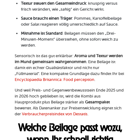
Textur steuert den Gesamteindruck
: knusprig versus
frisch verändert, wie „saftig“ ein Gericht wirkt.
Sauce braucht einen Träger
: Pommes, Kartoffelbeilage
oder Salat reagieren völlig unterschiedlich auf Sauce.
Mitnahme ist Standard
: Beilagen müssen den „Drei-
Minuten-Moment“ überstehen, ohne sofort weich zu
werden.
Sensorisch ist das gut erklärbar:
Aroma und Textur werden
im Mund gemeinsam wahrgenommen
. Eine Beilage ist
damit ein echter Qualitätsfaktor und nicht nur
„Füllmaterial“. Eine kompakte Grundlage dazu findet Ihr bei
Encyclopaedia Britannica: Food perception
.
Und weil Preis- und Gegenwertbewusstsein Ende 2025 und
in 2026 hoch geblieben ist, wird die Kombi aus
Hauptprodukt plus Beilage stärker als
Gesamtpaket
bewertet. Als Datenanker zur Preisentwicklung eignet sich
der
Verbraucherpreisindex von Destatis
.
Welche Beilage passt wozu,
wenn Ihr schnell richtig