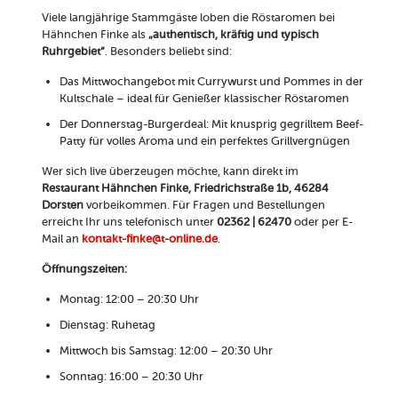
Viele langjährige Stammgäste loben die Röstaromen bei
Hähnchen Finke als
„authentisch, kräftig und typisch
Ruhrgebiet“
. Besonders beliebt sind:
Das Mittwochangebot mit Currywurst und Pommes in der
Kultschale – ideal für Genießer klassischer Röstaromen
Der Donnerstag-Burgerdeal: Mit knusprig gegrilltem Beef-
Patty für volles Aroma und ein perfektes Grillvergnügen
Wer sich live überzeugen möchte, kann direkt im
Restaurant Hähnchen Finke, Friedrichstraße 1b, 46284
Dorsten
vorbeikommen. Für Fragen und Bestellungen
erreicht Ihr uns telefonisch unter
02362 | 62470
oder per E-
Mail an
kontakt-finke@t-online.de
.
Öffnungszeiten:
Montag: 12:00 – 20:30 Uhr
Dienstag: Ruhetag
Mittwoch bis Samstag: 12:00 – 20:30 Uhr
Sonntag: 16:00 – 20:30 Uhr