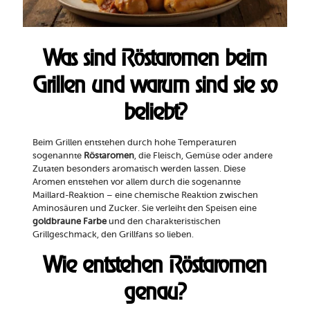
Was sind Röstaromen beim
Grillen und warum sind sie so
beliebt?
Beim Grillen entstehen durch hohe Temperaturen
sogenannte
Röstaromen
, die Fleisch, Gemüse oder andere
Zutaten besonders aromatisch werden lassen. Diese
Aromen entstehen vor allem durch die sogenannte
Maillard-Reaktion – eine chemische Reaktion zwischen
Aminosäuren und Zucker. Sie verleiht den Speisen eine
goldbraune Farbe
und den charakteristischen
Grillgeschmack, den Grillfans so lieben.
Wie entstehen Röstaromen
genau?