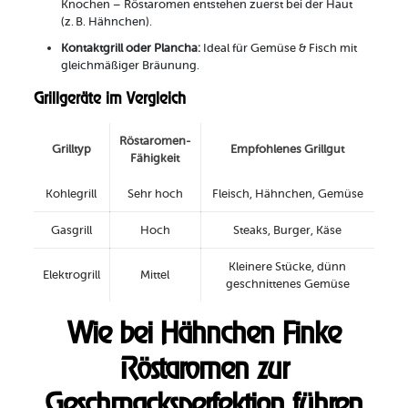
Knochen – Röstaromen entstehen zuerst bei der Haut
(z. B. Hähnchen).
Kontaktgrill oder Plancha:
Ideal für Gemüse & Fisch mit
gleichmäßiger Bräunung.
Grillgeräte im Vergleich
Röstaromen-
Grilltyp
Empfohlenes Grillgut
Fähigkeit
Kohlegrill
Sehr hoch
Fleisch, Hähnchen, Gemüse
Gasgrill
Hoch
Steaks, Burger, Käse
Kleinere Stücke, dünn
Elektrogrill
Mittel
geschnittenes Gemüse
Wie bei Hähnchen Finke
Röstaromen zur
Geschmacksperfektion führen