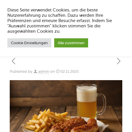
Diese Seite verwendet Cookies, um die beste
Nutzererfahrung zu schaffen. Dazu werden Ihre
Präferenzen und erneute Besuche erfasst. Indem Sie
"Auswahl zustimmen" klicken stimmen Sie die
Was sind Röstaromen beim Grillen und
ausgewählten Cookies zu.
warum sind sie so beliebt
Cookie Einstellungen
Alle zustimmen
Published by
admin
on
02.11.2025