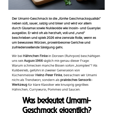
Der Umami-Geschmack ist die „fünfte Geschmacksqualität“
neben süß, sauer, salzig und bitter und wird vor allem
durch Glutamat sowie Nukleotide wie Inosin- und Guanylat
ausgelöst.
Er wird oft als herzhaft, voll und „rund“
beschrieben und spielt 2026 eine zentrale Rolle, wenn es
um bewusstes Würzen, proteinbetonte Gerichte und
zufriedenstellende Sättigung geht.
Wir bei
Hähnchen Finke
in Dorsten (Ruhrpott) beschäftigen
uns seit
August 1966
täglich mit genau dieser Frage:
Warum schmecken manche Bissen sofort „komplett“? Als
Kultbetrieb, geführt in zweiter Generation von
Küchenmeister
Heinz-Peter Finke
, betrachten wir Umami
nicht als Trendwort, sondern als
praktisches Sensorik-
Werkzeug
für klare Klassiker wie knusprig gegrilltes
Hähnchen, Currywurst, Pommes und Saucen.
Was bedeutet Umami-
Geschmack eigentlich?