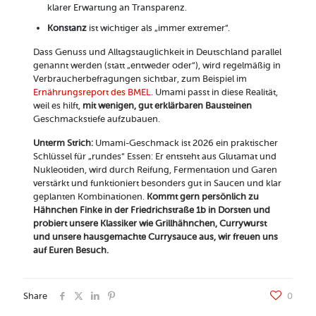
klarer Erwartung an Transparenz.
Konstanz
ist wichtiger als „immer extremer“.
Dass Genuss und Alltagstauglichkeit in Deutschland parallel
genannt werden (statt „entweder oder“), wird regelmäßig in
Verbraucherbefragungen sichtbar, zum Beispiel im
Ernährungsreport des BMEL
. Umami passt in diese Realität,
weil es hilft,
mit wenigen, gut erklärbaren Bausteinen
Geschmackstiefe aufzubauen.
Unterm Strich:
Umami-Geschmack ist 2026 ein praktischer
Schlüssel für „rundes“ Essen: Er entsteht aus Glutamat und
Nukleotiden, wird durch Reifung, Fermentation und Garen
verstärkt und funktioniert besonders gut in Saucen und klar
geplanten Kombinationen.
Kommt gern persönlich zu
Hähnchen Finke in der Friedrichstraße 1b in Dorsten und
probiert unsere Klassiker wie Grillhähnchen, Currywurst
und unsere hausgemachte Currysauce aus, wir freuen uns
auf Euren Besuch.
Share
0