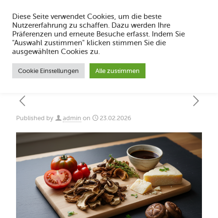
Diese Seite verwendet Cookies, um die beste
Nutzererfahrung zu schaffen. Dazu werden Ihre
Präferenzen und erneute Besuche erfasst. Indem Sie
"Auswahl zustimmen" klicken stimmen Sie die
Was ist Umami-Geschmack und wie wirkt
ausgewählten Cookies zu.
er?
Cookie Einstellungen
Alle zustimmen
Published by
admin
on
23.02.2026