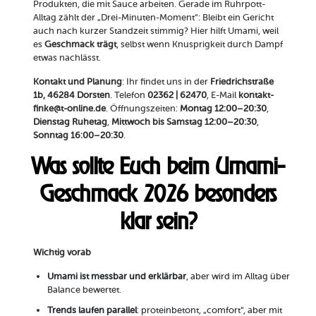
Produkten, die mit Sauce arbeiten. Gerade im Ruhrpott-
Alltag zählt der „Drei-Minuten-Moment“: Bleibt ein Gericht
auch nach kurzer Standzeit stimmig? Hier hilft Umami, weil
es
Geschmack trägt
, selbst wenn Knusprigkeit durch Dampf
etwas nachlässt.
Kontakt und Planung
: Ihr findet uns in der
Friedrichstraße
1b, 46284 Dorsten
. Telefon
02362 | 62470
, E-Mail
kontakt-
finke@t-online.de
. Öffnungszeiten:
Montag 12:00–20:30
,
Dienstag Ruhetag
,
Mittwoch bis Samstag 12:00–20:30
,
Sonntag 16:00–20:30
.
Was sollte Euch beim Umami-
Geschmack 2026 besonders
klar sein?
Wichtig vorab
Umami ist messbar und erklärbar
, aber wird im Alltag über
Balance bewertet.
Trends laufen parallel
: proteinbetont, „comfort“, aber mit