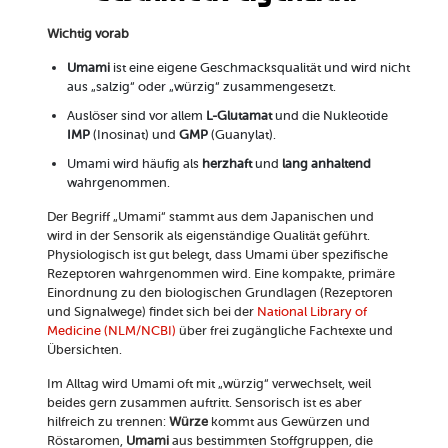
Wichtig vorab
Umami
ist eine eigene Geschmacksqualität und wird nicht
aus „salzig“ oder „würzig“ zusammengesetzt.
Auslöser sind vor allem
L-Glutamat
und die Nukleotide
IMP
(Inosinat) und
GMP
(Guanylat).
Umami wird häufig als
herzhaft
und
lang anhaltend
wahrgenommen.
Der Begriff „Umami“ stammt aus dem Japanischen und
wird in der Sensorik als eigenständige Qualität geführt.
Physiologisch ist gut belegt, dass Umami über spezifische
Rezeptoren wahrgenommen wird. Eine kompakte, primäre
Einordnung zu den biologischen Grundlagen (Rezeptoren
und Signalwege) findet sich bei der
National Library of
Medicine (NLM/NCBI)
über frei zugängliche Fachtexte und
Übersichten.
Im Alltag wird Umami oft mit „würzig“ verwechselt, weil
beides gern zusammen auftritt. Sensorisch ist es aber
hilfreich zu trennen:
Würze
kommt aus Gewürzen und
Röstaromen,
Umami
aus bestimmten Stoffgruppen, die