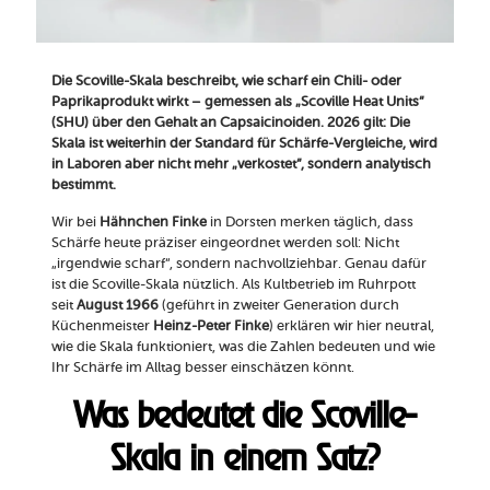
Die Scoville-Skala beschreibt, wie scharf ein Chili- oder
Paprikaprodukt wirkt – gemessen als „Scoville Heat Units“
(SHU) über den Gehalt an Capsaicinoiden.
2026 gilt: Die
Skala ist weiterhin der Standard für Schärfe-Vergleiche, wird
in Laboren aber nicht mehr „verkostet“, sondern analytisch
bestimmt.
Wir bei
Hähnchen Finke
in Dorsten merken täglich, dass
Schärfe heute präziser eingeordnet werden soll: Nicht
„irgendwie scharf“, sondern nachvollziehbar. Genau dafür
ist die Scoville-Skala nützlich. Als Kultbetrieb im Ruhrpott
seit
August 1966
(geführt in zweiter Generation durch
Küchenmeister
Heinz-Peter Finke
) erklären wir hier neutral,
wie die Skala funktioniert, was die Zahlen bedeuten und wie
Ihr Schärfe im Alltag besser einschätzen könnt.
Was bedeutet die Scoville-
Skala in einem Satz?