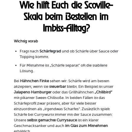
Wie hilft Euch die Scoville-
Skala beim Bestellen im
Imbiss-Alltag?
Wichtig vorab
Fragt nach
Schärfegrad
und ob Schärfe über Sauce oder
Topping kommt.
Für Mitnahme ist „Schärfe separat“ oft die stabilere
Lösung.
Bei
Hähnchen Finke
sehen wir: Schärfe wird am besten
akzeptiert, wenn sie
steuerbar
bleibt. Ein Beispiel ist unser
Jalapeno Hamburger
oder das Grillhähnchen
„Chilibird“
mit pikanter Sweet-Chilisoße. In beiden Fällen ist das
Schärfeprofil zwar präsent, aber für viele besser
einzuordnen als „irgendwas Scharfes“. Zusätzlich spielt
Schärfe bei Currywurst immer mit der Sauce zusammen:
Unsere
selbst gemachte Currysauce
ist ein klarer
Geschmacksanker und auch
im Glas zum Mitnehmen
erhältlich.