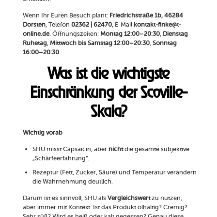
Wenn Ihr Euren Besuch plant:
Friedrichstraße 1b, 46284
Dorsten
, Telefon
02362 | 62470
, E-Mail
kontakt-finke@t-
online.de
. Öffnungszeiten:
Montag 12:00–20:30
,
Dienstag
Ruhetag
,
Mittwoch bis Samstag 12:00–20:30
,
Sonntag
16:00–20:30
.
Was ist die wichtigste
Einschränkung der Scoville-
Skala?
Wichtig vorab
SHU misst Capsaicin, aber
nicht
die gesamte subjektive
„Schärfeerfahrung“.
Rezeptur (Fett, Zucker, Säure) und Temperatur verändern
die Wahrnehmung deutlich.
Darum ist es sinnvoll, SHU als
Vergleichswert
zu nutzen,
aber immer mit Kontext: Ist das Produkt ölhaltig? Cremig?
Sehr süß? Wird es heiß oder kalt gegessen? Genau diese