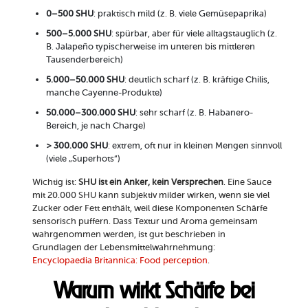
0–500 SHU
: praktisch mild (z. B. viele Gemüsepaprika)
500–5.000 SHU
: spürbar, aber für viele alltagstauglich (z.
B. Jalapeño typischerweise im unteren bis mittleren
Tausenderbereich)
5.000–50.000 SHU
: deutlich scharf (z. B. kräftige Chilis,
manche Cayenne-Produkte)
50.000–300.000 SHU
: sehr scharf (z. B. Habanero-
Bereich, je nach Charge)
> 300.000 SHU
: extrem, oft nur in kleinen Mengen sinnvoll
(viele „Superhots“)
Wichtig ist:
SHU ist ein Anker, kein Versprechen
. Eine Sauce
mit 20.000 SHU kann subjektiv milder wirken, wenn sie viel
Zucker oder Fett enthält, weil diese Komponenten Schärfe
sensorisch puffern. Dass Textur und Aroma gemeinsam
wahrgenommen werden, ist gut beschrieben in
Grundlagen der Lebensmittelwahrnehmung:
Encyclopaedia Britannica: Food perception
.
Warum wirkt Schärfe bei