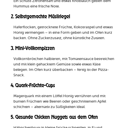
Ein Schuss Zitronensaft und etwas Knoblauch geben dem
Hummus eine frische Note.
2. Selbstgemachte Müsliriegel
Haferflocken, getrocknete Früchte, Kokosraspel und etwas
Honig vermengen – in eine Form geben und im Ofen kurz
backen. Ohne Zuckerzusatz, ohne künstliche Zutaten.
3. Mini-Vollkornpizzen
Vollkornbrötchen halbieren, mit Tomatensauce bestreichen
und mit klein gehacktem Gemüse sowie etwas Käse
belegen. Im Ofen kurz überbacken – fertig ist der Pizza-
Snack.
4. Quark-Früchte-Cups
Magerquark mit einem Löffel Honig verrühren und mit
bunten Früchten wie Beeren oder geschnittenem Apfel
schichten – alternativ zu Süßigkeiten ideal.
5. Gesunde Chicken Nuggets aus dem Ofen
Hähnchenbrust in kleine Stücke schneiden, in Ei und