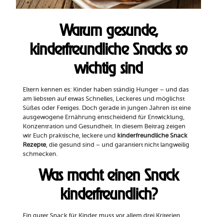
Warum gesunde,
kinderfreundliche Snacks so
wichtig sind
Eltern kennen es: Kinder haben ständig Hunger – und das
am liebsten auf etwas Schnelles, Leckeres und möglichst
Süßes oder Fettiges. Doch gerade in jungen Jahren ist eine
ausgewogene Ernährung entscheidend für Entwicklung,
Konzentration und Gesundheit. In diesem Beitrag zeigen
wir Euch praktische, leckere und
kinderfreundliche Snack
Rezepte
, die gesund sind – und garantiert nicht langweilig
schmecken.
Was macht einen Snack
kinderfreundlich?
Ein guter Snack für Kinder muss vor allem drei Kriterien