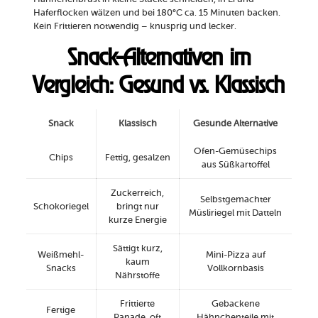
Haferflocken wälzen und bei 180°C ca. 15 Minuten backen.
Kein Frittieren notwendig – knusprig und lecker.
Snack-Alternativen im
Vergleich: Gesund vs. Klassisch
Snack
Klassisch
Gesunde Alternative
Ofen-Gemüsechips
Chips
Fettig, gesalzen
aus Süßkartoffel
Zuckerreich,
Selbstgemachter
Schokoriegel
bringt nur
Müsliriegel mit Datteln
kurze Energie
Sättigt kurz,
Weißmehl-
Mini-Pizza auf
kaum
Snacks
Vollkornbasis
Nährstoffe
Frittierte
Gebackene
Fertige
Panade, oft
Hähnchenteile mit