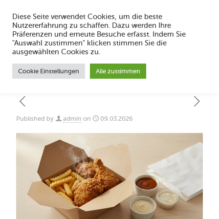
Diese Seite verwendet Cookies, um die beste
Nutzererfahrung zu schaffen. Dazu werden Ihre
Präferenzen und erneute Besuche erfasst. Indem Sie
"Auswahl zustimmen" klicken stimmen Sie die
To Go 2026: Wie bleibt Essen knusprig
ausgewählten Cookies zu.
und warm unterwegs?
Cookie Einstellungen
Alle zustimmen
Published by
admin
on
09.03.2026