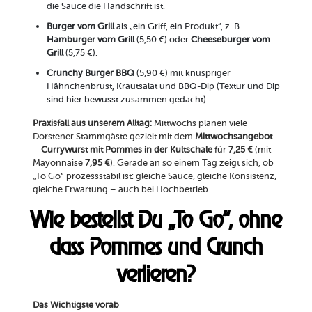
die Sauce die Handschrift ist.
Burger vom Grill
als „ein Griff, ein Produkt“, z. B.
Hamburger vom Grill
(5,50 €) oder
Cheeseburger vom
Grill
(5,75 €).
Crunchy Burger BBQ
(5,90 €) mit knuspriger
Hähnchenbrust, Krautsalat und BBQ-Dip (Textur und Dip
sind hier bewusst zusammen gedacht).
Praxisfall aus unserem Alltag:
Mittwochs planen viele
Dorstener Stammgäste gezielt mit dem
Mittwochsangebot
–
Currywurst mit Pommes in der Kultschale
für
7,25 €
(mit
Mayonnaise
7,95 €
). Gerade an so einem Tag zeigt sich, ob
„To Go“ prozessstabil ist: gleiche Sauce, gleiche Konsistenz,
gleiche Erwartung – auch bei Hochbetrieb.
Wie bestellst Du „To Go“, ohne
dass Pommes und Crunch
verlieren?
Das Wichtigste vorab