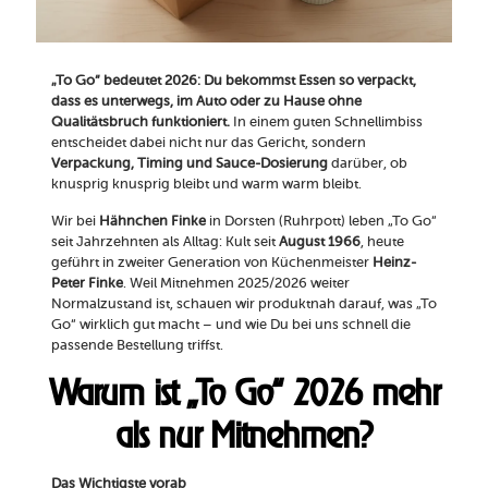
„To Go“ bedeutet 2026: Du bekommst Essen so verpackt,
dass es unterwegs, im Auto oder zu Hause ohne
Qualitätsbruch funktioniert.
In einem guten Schnellimbiss
entscheidet dabei nicht nur das Gericht, sondern
Verpackung, Timing und Sauce-Dosierung
darüber, ob
knusprig knusprig bleibt und warm warm bleibt.
Wir bei
Hähnchen Finke
in Dorsten (Ruhrpott) leben „To Go“
seit Jahrzehnten als Alltag: Kult seit
August 1966
, heute
geführt in zweiter Generation von Küchenmeister
Heinz-
Peter Finke
. Weil Mitnehmen 2025/2026 weiter
Normalzustand ist, schauen wir produktnah darauf, was „To
Go“ wirklich gut macht – und wie Du bei uns schnell die
passende Bestellung triffst.
Warum ist „To Go“ 2026 mehr
als nur Mitnehmen?
Das Wichtigste vorab