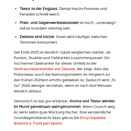
Textur ist der Engpass
: Dampf macht Pommes und
Panaden schnell weich.
Preis- und Gegenwertbewusstsein
ist hoch: „unterwegs“
soll es trotzdem stimmig sein.
Zeitslots sind kürzer
: Essen wird häufiger zwischen
Terminen konsumiert.
Seit Ende 2025 ist deutlich: Gäste vergleichen stärker, ob
Portion, Qualität und Haltbarkeit zusammenpassen. Ein
nüchterner Datenanker für dieses Umfeld ist der
Verbraucherpreisindex von Destatis
, der zeigt, dass das
Preisniveau (auch bei Nahrungsmitteln) im Vergleich zu
den frühen 2020ern erhöht geblieben ist. Dadurch wird „To
Go“ 2026 weniger verziehen, wenn es nach fünf Minuten
deutlich abbaut.
Sensorisch ist das gut erklärbar:
Aroma und Textur werden
im Mund gemeinsam wahrgenommen
. Wenn Crunch weg
ist, wirkt selbst gute Würzung flacher. Eine verständliche
Grundlagenübersicht dazu gibt es bei
Encyclopaedia
Britannica: Food perception
.