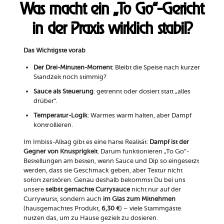
Was macht ein „To Go“-Gericht
in der Praxis wirklich stabil?
Das Wichtigste vorab
Der Drei-Minuten-Moment
: Bleibt die Speise nach kurzer
Standzeit noch stimmig?
Sauce als Steuerung
: getrennt oder dosiert statt „alles
drüber“.
Temperatur-Logik
: Warmes warm halten, aber Dampf
kontrollieren.
Im Imbiss-Alltag gibt es eine harte Realität:
Dampf ist der
Gegner von Knusprigkeit
. Darum funktionieren „To Go“-
Bestellungen am besten, wenn Sauce und Dip so eingesetzt
werden, dass sie Geschmack geben, aber Textur nicht
sofort zerstören. Genau deshalb bekommst Du bei uns
unsere
selbst gemachte Currysauce
nicht nur auf der
Currywurst, sondern auch
im Glas zum Mitnehmen
(hausgemachtes Produkt,
6,30 €
) – viele Stammgäste
nutzen das, um zu Hause gezielt zu dosieren.