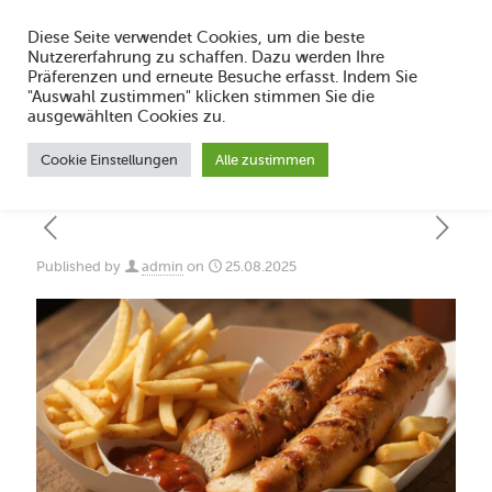
Diese Seite verwendet Cookies, um die beste
Nutzererfahrung zu schaffen. Dazu werden Ihre
Präferenzen und erneute Besuche erfasst. Indem Sie
"Auswahl zustimmen" klicken stimmen Sie die
Sweet Chili vs Hot Chili Beste Saucen für
ausgewählten Cookies zu.
Hähnchen & Burger
Cookie Einstellungen
Alle zustimmen
Published by
admin
on
25.08.2025