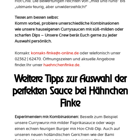
Hot Chili. Die Bewertungen reichten von „mild und rund“ bis
„ultimativ feurig, aber unwiderstehlich!“
Testet am besten selbst:
Komm vorbei, probiere unterschiedliche Kombinationen
wie unsere hauseigenen Currysaucen mit süß-milden oder
scharfen Dips – Unsere Crew berät Euch gerne zu jeder
Auswahl persönlich.
Kontakt:
kontakt-finke@t-online.de
oder telefonisch unter
02362 | 62470. Öffnungszeiten und aktuelle Angebote
findet Ihr unter
haehnchenfinke.de
.
Weitere Tipps zur Auswahl der
perfekten Sauce bei Hähnchen
Finke
Experimentiert mit Kombinationen:
Bestellt zum Beispiel
unsere Currywurst mit milder Paprikasauce oder wagt
einen echten feurigen Burger mit Hot-Chili-Dip. Auch auf
unseren neuen holländischen Gerichten wie der Bami