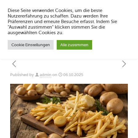
Diese Seite verwendet Cookies, um die beste
Nutzererfahrung zu schaffen. Dazu werden Ihre
Präferenzen und erneute Besuche erfasst. Indem Sie
"Auswahl zustimmen" klicken stimmen Sie die
Speisekarte von Hähnchen Finke Dorsten:
ausgewählten Cookies zu.
Vielfalt & Qualität
Cookie Einstellungen
Alle zustimmen
Published by
admin
on
06.10.2025