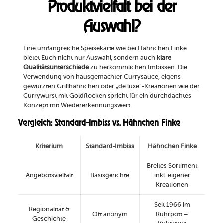
Produktvielfalt bei der
Auswahl?
Eine umfangreiche Speisekarte wie bei Hähnchen Finke
bietet Euch nicht nur Auswahl, sondern auch
klare
Qualitätsunterschiede
zu herkömmlichen Imbissen. Die
Verwendung von hausgemachter Currysauce, eigens
gewürzten Grillhähnchen oder „de luxe“-Kreationen wie der
Currywurst mit Goldflocken spricht für ein durchdachtes
Konzept mit Wiedererkennungswert.
Vergleich: Standard-Imbiss vs. Hähnchen Finke
Kriterium
Standard-Imbiss
Hähnchen Finke
Breites Sortiment
Angebotsvielfalt
Basisgerichte
inkl. eigener
Kreationen
Seit 1966 im
Regionalität &
Oft anonym
Ruhrpott –
Geschichte