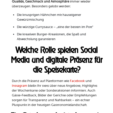
Qualität, Geschmack und Atmosphäre
immer wieder
überzeugen. Besonders gelobt werden:
Die knusprigen Hähnchen mit hauseigener
Gewürzmischung
Die würzige Currysauce – „eine der besten im Pott“
Die kreativen Burger-Kreationen, die Spaß und
Abwechslung garantieren
Welche Rolle spielen Social
Media und digitale Präsenz für
die Speisekarte?
Durch die Präsenz auf Plattformen wie
Facebook
und
Instagram
bleibt Ihr stets über neue Angebote, Highlights
der Wochenkarte oder Sonderaktionen informiert. Auch
Gäste-Feedback, Bilder der Gerichte oder Empfehlungen
sorgen für Transparenz und Nahbarkeit – ein echter
Pluspunkt in der heutigen Gastronomielandschaft.