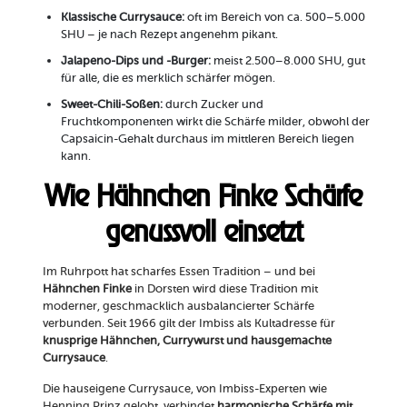
Klassische Currysauce:
oft im Bereich von ca. 500–5.000
SHU – je nach Rezept angenehm pikant.
Jalapeno-Dips und -Burger:
meist 2.500–8.000 SHU, gut
für alle, die es merklich schärfer mögen.
Sweet-Chili-Soßen:
durch Zucker und
Fruchtkomponenten wirkt die Schärfe milder, obwohl der
Capsaicin-Gehalt durchaus im mittleren Bereich liegen
kann.
Wie Hähnchen Finke Schärfe
genussvoll einsetzt
Im Ruhrpott hat scharfes Essen Tradition – und bei
Hähnchen Finke
in Dorsten wird diese Tradition mit
moderner, geschmacklich ausbalancierter Schärfe
verbunden. Seit 1966 gilt der Imbiss als Kultadresse für
knusprige Hähnchen, Currywurst und hausgemachte
Currysauce
.
Die hauseigene Currysauce, von Imbiss-Experten wie
Henning Prinz gelobt, verbindet
harmonische Schärfe mit