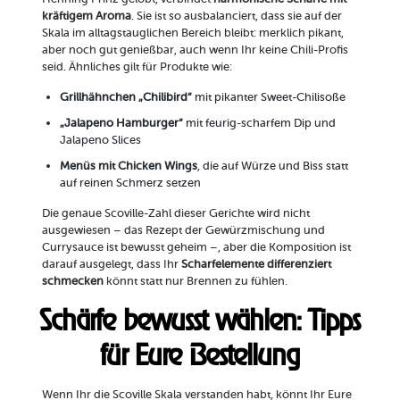
kräftigem Aroma
. Sie ist so ausbalanciert, dass sie auf der
Skala im alltagstauglichen Bereich bleibt: merklich pikant,
aber noch gut genießbar, auch wenn Ihr keine Chili-Profis
seid. Ähnliches gilt für Produkte wie:
Grillhähnchen „Chilibird“
mit pikanter Sweet-Chilisoße
„Jalapeno Hamburger“
mit feurig-scharfem Dip und
Jalapeno Slices
Menüs mit Chicken Wings
, die auf Würze und Biss statt
auf reinen Schmerz setzen
Die genaue Scoville-Zahl dieser Gerichte wird nicht
ausgewiesen – das Rezept der Gewürzmischung und
Currysauce ist bewusst geheim –, aber die Komposition ist
darauf ausgelegt, dass Ihr
Scharfelemente differenziert
schmecken
könnt statt nur Brennen zu fühlen.
Schärfe bewusst wählen: Tipps
für Eure Bestellung
Wenn Ihr die Scoville Skala verstanden habt, könnt Ihr Eure