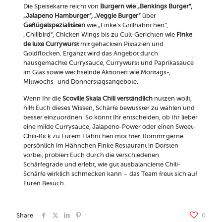
Die Speisekarte reicht von
Burgern wie „Benkings Burger“,
„Jalapeno Hamburger“, „Veggie Burger“
über
Geflügelspezialitäten
wie „Finke’s Grillhähnchen“,
„Chilibird“, Chicken Wings bis zu Cult-Gerichten wie
Finke
de luxe Currywurst
mit gehackten Pistazien und
Goldflocken. Ergänzt wird das Angebot durch
hausgemachte Currysauce, Currywurst und Paprikasauce
im Glas sowie wechselnde Aktionen wie Montags-,
Mittwochs- und Donnerstagsangebote.
Wenn Ihr die
Scoville Skala Chili verständlich
nutzen wollt,
hilft Euch dieses Wissen, Schärfe bewusster zu wählen und
besser einzuordnen. So könnt Ihr entscheiden, ob Ihr lieber
eine milde Currysauce, Jalapeno-Power oder einen Sweet-
Chili-Kick zu Eurem Hähnchen möchtet. Kommt gerne
persönlich im Hähnchen Finke Restaurant in Dorsten
vorbei, probiert Euch durch die verschiedenen
Schärfegrade und erlebt, wie gut ausbalancierte Chili-
Schärfe wirklich schmecken kann – das Team freut sich auf
Euren Besuch.
Share
0