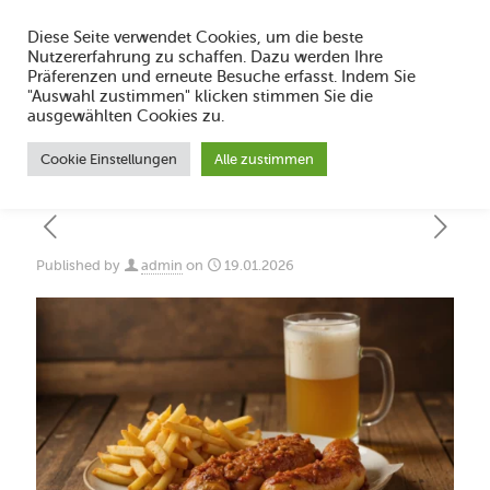
Diese Seite verwendet Cookies, um die beste
Nutzererfahrung zu schaffen. Dazu werden Ihre
Präferenzen und erneute Besuche erfasst. Indem Sie
"Auswahl zustimmen" klicken stimmen Sie die
Scoville Skala erklärt: Schärfe von mild
ausgewählten Cookies zu.
bis feurig
Cookie Einstellungen
Alle zustimmen
Published by
admin
on
19.01.2026