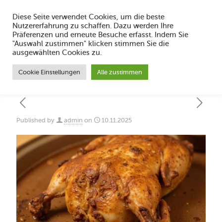
Diese Seite verwendet Cookies, um die beste
Nutzererfahrung zu schaffen. Dazu werden Ihre
Präferenzen und erneute Besuche erfasst. Indem Sie
"Auswahl zustimmen" klicken stimmen Sie die
Saucenvielfalt entdecken: Geschmack
ausgewählten Cookies zu.
und Geschichte bei Finke
Cookie Einstellungen
Alle zustimmen
Published by
admin
on
10.11.2025