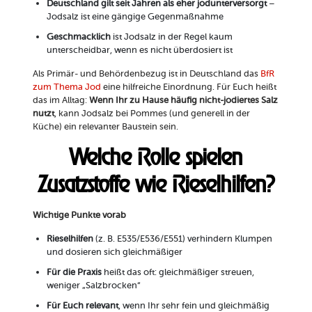
Deutschland gilt seit Jahren als eher jodunterversorgt
–
Jodsalz ist eine gängige Gegenmaßnahme
Geschmacklich
ist Jodsalz in der Regel kaum
unterscheidbar, wenn es nicht überdosiert ist
Als Primär- und Behördenbezug ist in Deutschland das
BfR
zum Thema Jod
eine hilfreiche Einordnung. Für Euch heißt
das im Alltag:
Wenn Ihr zu Hause häufig nicht-jodiertes Salz
nutzt
, kann Jodsalz bei Pommes (und generell in der
Küche) ein relevanter Baustein sein.
Welche Rolle spielen
Zusatzstoffe wie Rieselhilfen?
Wichtige Punkte vorab
Rieselhilfen
(z. B. E535/E536/E551) verhindern Klumpen
und dosieren sich gleichmäßiger
Für die Praxis
heißt das oft: gleichmäßiger streuen,
weniger „Salzbrocken“
Für Euch relevant
, wenn Ihr sehr fein und gleichmäßig