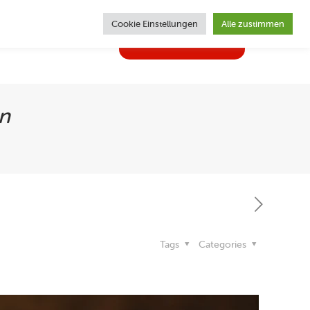
Cookie Einstellungen
Alle zustimmen
02362 | 62470
ghlights
Kontakt
n
Tags
Categories