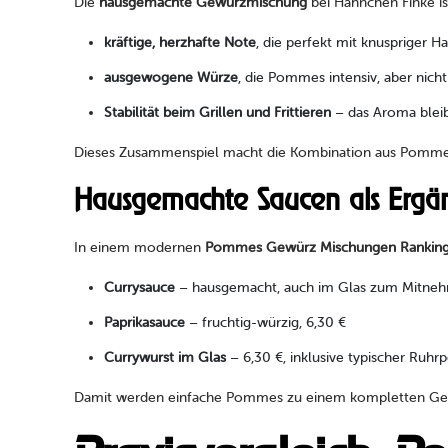
Die
hausgemachte Gewürzmischung
bei Hähnchen Finke ist
kräftige, herzhafte Note
, die perfekt mit knuspriger H
ausgewogene Würze
, die Pommes intensiv, aber nich
Stabilität beim Grillen und Frittieren
– das Aroma bleibt
Dieses Zusammenspiel macht die Kombination aus Pommes 
Hausgemachte Saucen als Ergä
In einem modernen
Pommes Gewürz Mischungen Rankin
Currysauce
– hausgemacht, auch im Glas zum Mitneh
Paprikasauce
– fruchtig-würzig, 6,30 €
Currywurst im Glas
– 6,30 €, inklusive typischer Ruh
Damit werden einfache Pommes zu einem kompletten Ges