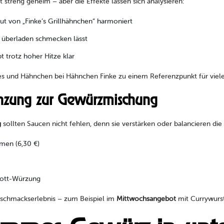
 streng geheim – aber die Effekte lassen sich analysieren:
aut von „Finke’s Grillhähnchen“ harmoniert
t überladen schmecken lässt
 trotz hoher Hitze klar
und Hähnchen bei Hähnchen Finke zu einem Referenzpunkt für viele 
nzung zur Gewürzmischung
g
sollten Saucen nicht fehlen, denn sie verstärken oder balancieren die
men (6,30 €)
rpott-Würzung
chmackserlebnis – zum Beispiel im
Mittwochsangebot
mit Currywurst