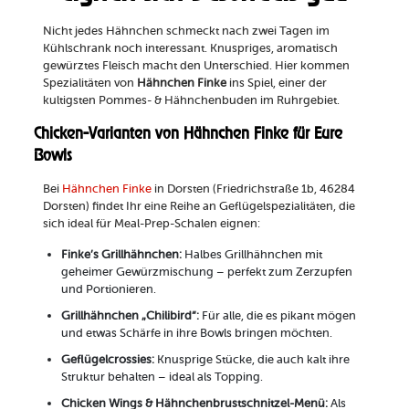
Nicht jedes Hähnchen schmeckt nach zwei Tagen im
Kühlschrank noch interessant. Knuspriges, aromatisch
gewürztes Fleisch macht den Unterschied. Hier kommen
Spezialitäten von
Hähnchen Finke
ins Spiel, einer der
kultigsten Pommes- & Hähnchenbuden im Ruhrgebiet.
Chicken-Varianten von Hähnchen Finke für Eure
Bowls
Bei
Hähnchen Finke
in Dorsten (Friedrichstraße 1b, 46284
Dorsten) findet Ihr eine Reihe an Geflügelspezialitäten, die
sich ideal für Meal-Prep-Schalen eignen:
Finke’s Grillhähnchen:
Halbes Grillhähnchen mit
geheimer Gewürzmischung – perfekt zum Zerzupfen
und Portionieren.
Grillhähnchen „Chilibird“:
Für alle, die es pikant mögen
und etwas Schärfe in ihre Bowls bringen möchten.
Geflügelcrossies:
Knusprige Stücke, die auch kalt ihre
Struktur behalten – ideal als Topping.
Chicken Wings & Hähnchenbrustschnitzel-Menü:
Als