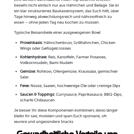
besteht nicht einfach nur aus Hähnchen und Beilage. Sie ist
ein klar strukturiertes Baukastensystem, das Euch hilft, über
Tage hinweg abwechslungsreich und nährstoffreich zu
essen – ohne jeden Tag neu kochen zu müssen.
Typische Bestandteile einer ausgewogenen Bowl:
Proteinbasis:
Hähnchenbrust, Grillhähnchen, Chicken
Wings oder Geflügelcrossies
Kohlenhydrate:
Reis, Kartoffeln, Farmer Potatoes,
Vollkornnudeln, Bami-Nudeln
Gemüse:
Rohkost, Ofengemüse, Krautsalat, gemischter
Salat
Fette:
Nüsse, Saaten, hochwertige Öle oder cremige Dips
Saucen & Toppings:
Currysauce, Paprikasauce, BBQ-Dips,
scharfe Chilisaucen
Je besser Ihr diese Komponenten kombiniert, desto länger
bleibt Ihr satt, motiviert und spart Euch spontane, oft
teurere und ungesündere Snacks.