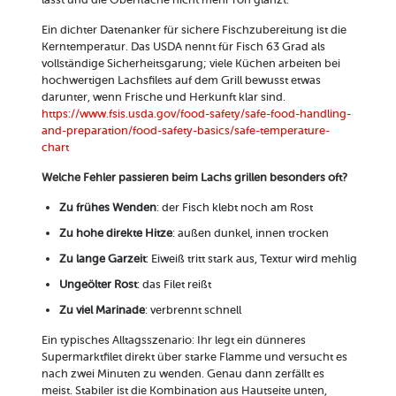
Ein dichter Datenanker für sichere Fischzubereitung ist die
Kerntemperatur. Das USDA nennt für Fisch 63 Grad als
vollständige Sicherheitsgarung; viele Küchen arbeiten bei
hochwertigen Lachsfilets auf dem Grill bewusst etwas
darunter, wenn Frische und Herkunft klar sind.
https://www.fsis.usda.gov/food-safety/safe-food-handling-
and-preparation/food-safety-basics/safe-temperature-
chart
Welche Fehler passieren beim Lachs grillen besonders oft?
Zu frühes Wenden
: der Fisch klebt noch am Rost
Zu hohe direkte Hitze
: außen dunkel, innen trocken
Zu lange Garzeit
: Eiweiß tritt stark aus, Textur wird mehlig
Ungeölter Rost
: das Filet reißt
Zu viel Marinade
: verbrennt schnell
Ein typisches Alltagsszenario: Ihr legt ein dünneres
Supermarktfilet direkt über starke Flamme und versucht es
nach zwei Minuten zu wenden. Genau dann zerfällt es
meist. Stabiler ist die Kombination aus Hautseite unten,