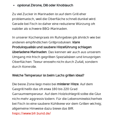
optional Zitrone, Dill oder Knoblauch
Zu viel Zucker in Marinaden ist auf dem Grill eher
problematisch, weil die Oberfläche schnell dunkel wird.
Gerade bei Fisch ist daher eine reduzierte Würzung oft
stabiler als schwere BBQ-Marinaden.
In unserer Küchenpraxis im Ruhrgebiet gilt ähnlich wie bei
anderen empfindlichen Grillprodukten:
klare
Produktqualität und saubere Hitzeführung schlagen
überladene Marinaden
. Das kennen wir auch aus unserem
Umgang mit frisch gegrillten Spezialitäten und knusprigen
Oberflächen: Textur entsteht nicht durch Zufall, sondern
durch Kontrolle.
Welche Temperatur ist beim Lachs grillen ideal?
Die beste Zone liegt meist bei
mittlerer Hitze
. Auf dem
Gasgrill heißt das oft etwa 180 bis 220 Grad
Garraumtemperatur. Auf dem Holzkohlegrill sollte die Glut
nicht mehr aggressiv lodern. Für die Lebensmittelsicherheit
bei Fisch ist eine saubere Kühlkette vor dem Grillen wichtig;
allgemeine Hinweise dazu bietet das BfR.
https://www.bfr.bund.de/