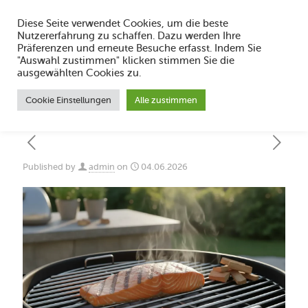
Diese Seite verwendet Cookies, um die beste
Nutzererfahrung zu schaffen. Dazu werden Ihre
Präferenzen und erneute Besuche erfasst. Indem Sie
"Auswahl zustimmen" klicken stimmen Sie die
Lachs grillen: Welche Kerntemperatur ist
ausgewählten Cookies zu.
ideal?
Cookie Einstellungen
Alle zustimmen
Published by
admin
on
04.06.2026