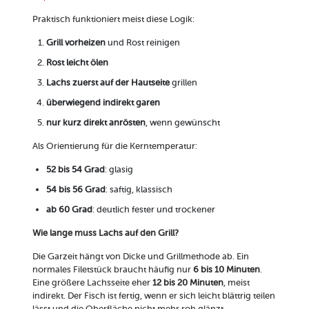
Praktisch funktioniert meist diese Logik:
Grill vorheizen
und Rost reinigen
Rost leicht ölen
Lachs zuerst auf der Hautseite
grillen
überwiegend indirekt garen
nur kurz direkt anrösten
, wenn gewünscht
Als Orientierung für die Kerntemperatur:
52 bis 54 Grad
: glasig
54 bis 56 Grad
: saftig, klassisch
ab 60 Grad
: deutlich fester und trockener
Wie lange muss Lachs auf den Grill?
Die Garzeit hängt von Dicke und Grillmethode ab. Ein
normales Filetstück braucht häufig nur
6 bis 10 Minuten
.
Eine größere Lachsseite eher
12 bis 20 Minuten
, meist
indirekt. Der Fisch ist fertig, wenn er sich leicht blättrig teilen
lässt und die Oberfläche nicht mehr roh glänzt.