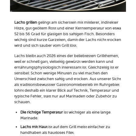
Lachs grillen
gelingt am sichersten mit mittlerer, indirekter
Hitze, gut geöltem Rost und einer Kerntemperatur von etwa
52 bis 56 Grad für glasigen bis saftigen Fisch. Besonders
wichtig sind kurze Garzeiten, damit der Lachs nicht trocken
wird und sich sauber vom Grill löst.
Lachs bleibt auch 2026 eines der beliebtesten Grillthemen,
weil er schnell gart, vielseitig gewürzt werden kann und
ernährungsphysiologisch interessant ist. Gleichzeitig ist er
sensibel: Schon wenige Minuten zu viel machen den
Unterschied zwischen saftig und trocken. Aus unserer Sicht
als traditionsbewusster Gastronomiebetrieb im Ruhrgebiet
lohnt deshalb ein klarer Blick auf Technik, Temperatur und
typische Fehler, statt nur auf Marinaden oder Zubehör zu
schauen.
Die richtige Temperatur
ist wichtiger als eine lange
Marinade.
Lachs mit Haut
ist auf dem Grill meist einfacher zu
handhaben als hautloses Filet.