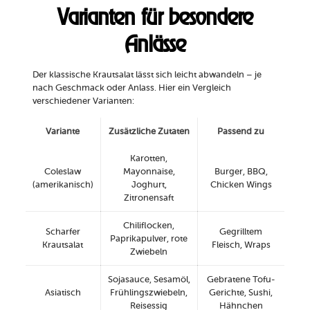
Varianten für besondere
Anlässe
Der klassische Krautsalat lässt sich leicht abwandeln – je
nach Geschmack oder Anlass. Hier ein Vergleich
verschiedener Varianten:
Variante
Zusätzliche Zutaten
Passend zu
Karotten,
Coleslaw
Mayonnaise,
Burger, BBQ,
(amerikanisch)
Joghurt,
Chicken Wings
Zitronensaft
Chiliflocken,
Scharfer
Gegrilltem
Paprikapulver, rote
Krautsalat
Fleisch, Wraps
Zwiebeln
Sojasauce, Sesamöl,
Gebratene Tofu-
Asiatisch
Frühlingszwiebeln,
Gerichte, Sushi,
Reisessig
Hähnchen