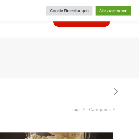
Cookie Einstellungen
Alle zustimmen
02362 | 62470
ghlights
Kontakt
Tags
Categories