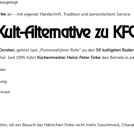
 ausgelegt
nke
an – mit eigener Handschrift, Tradition und persönlichem Service.
ult-Alternative zu KF
 Dorsten
, gehört laut „Pommesführer Ruhr“ zu den
50 kultigsten Bude
et. Seit 1995 führt
Küchenmeister Heinz-Peter Finke
den Betrieb in zw
ier:
ung
ehmen
e
rüfen, ob ein Besuch bei Hähnchen Finke nicht mehr Geschmack, Chara