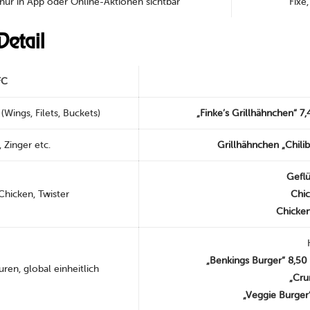
 nur in App oder Online-Aktionen sichtbar
Fixe
Detail
FC
e (Wings, Filets, Buckets)
„Finke’s Grillhähnchen“ 7,
 Zinger etc.
Grillhähnchen „Chilib
Geflü
Chicken, Twister
Chic
Chicken
„Benkings Burger“ 8,50
ren, global einheitlich
„Cru
„Veggie Burger