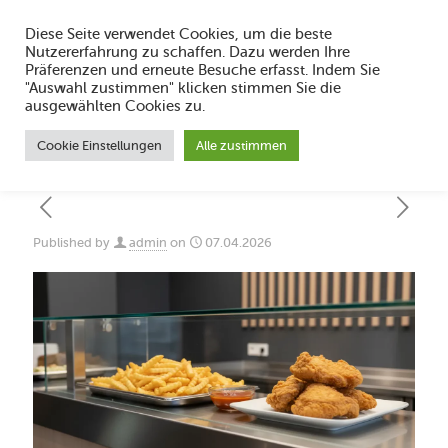
Diese Seite verwendet Cookies, um die beste
Nutzererfahrung zu schaffen. Dazu werden Ihre
Präferenzen und erneute Besuche erfasst. Indem Sie
"Auswahl zustimmen" klicken stimmen Sie die
Imbissbude im Ruhrpott 2026: Was macht
ausgewählten Cookies zu.
sie aus?
Cookie Einstellungen
Alle zustimmen
Published by
admin
on
07.04.2026