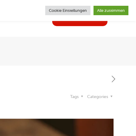
Cookie Einstellungen
Alle zustimmen
02362 | 62470
ghlights
Kontakt
Tags
Categories