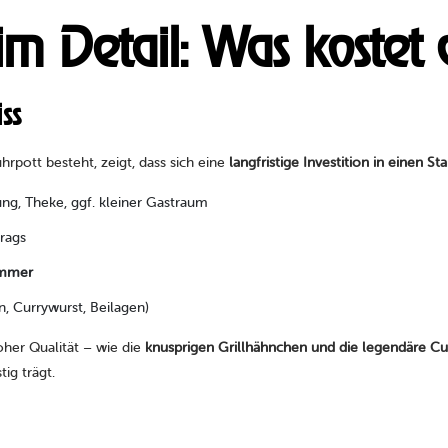
im Detail: Was kostet d
ss
uhrpott besteht, zeigt, dass sich eine
langfristige Investition in einen St
lung, Theke, ggf. kleiner Gastraum
rags
ammer
n, Currywurst, Beilagen)
her Qualität – wie die
knusprigen Grillhähnchen und die legendäre Cu
ig trägt.