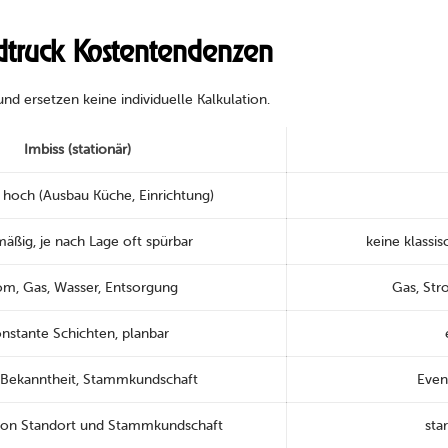
oodtruck Kostentendenzen
d ersetzen keine individuelle Kalkulation.
Imbiss (stationär)
s hoch (Ausbau Küche, Einrichtung)
äßig, je nach Lage oft spürbar
keine klassi
om, Gas, Wasser, Entsorgung
Gas, Str
nstante Schichten, planbar
 Bekanntheit, Stammkundschaft
Even
von Standort und Stammkundschaft
sta