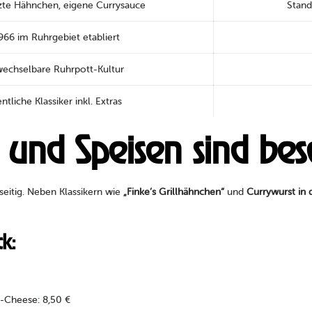
te Hähnchen, eigene Currysauce
Stand
966 im Ruhrgebiet etabliert
echselbare Ruhrpott-Kultur
tliche Klassiker inkl. Extras
nd Speisen sind beso
seitig. Neben Klassikern wie
„Finke’s Grillhähnchen“
und
Currywurst in 
k:
-Cheese: 8,50 €