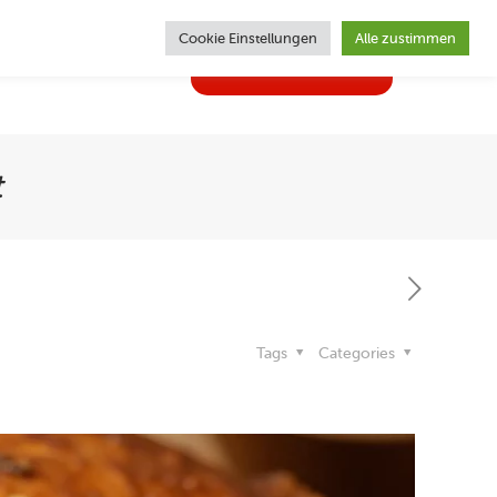
Cookie Einstellungen
Alle zustimmen
02362 | 62470
ghlights
Kontakt
t
Tags
Categories