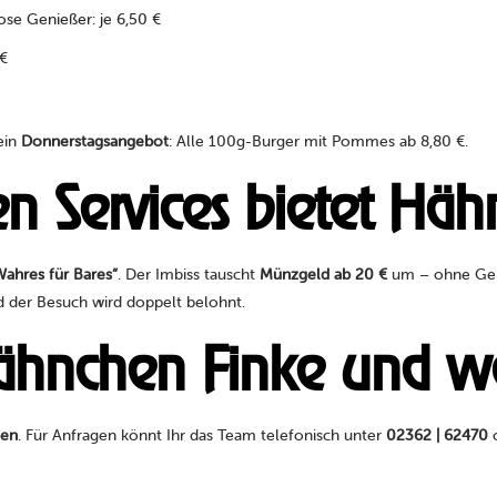
lose Genießer: je 6,50 €
 €
ein
Donnerstagsangebot
: Alle 100g-Burger mit Pommes ab 8,80 €.
n Services bietet Häh
Wahres für Bares“
. Der Imbiss tauscht
Münzgeld ab 20 €
um – ohne Gebü
d der Besuch wird doppelt belohnt.
Hähnchen Finke und wa
ten
. Für Anfragen könnt Ihr das Team telefonisch unter
02362 | 62470
o