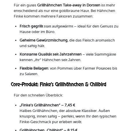
Für ein gutes
Grillhähnchen Take-away in Dorsten
ist mehr
entscheidend als nur eine goldbraune Haut. Bei Hähnchen
Finke kommen mehrere Faktoren zusammen:
Frisch gegrillt
statt aufgewärmt – ideal für den Genuss zu
Hause oder im Büro.
Geheime Gewürzmischung
, die das Fleisch aromatisch
und saftig hält.
Konstante Qualität seit Jahrzehnten
– viele Stammgäste
kennen „ihr“ Hähnchen seit Jahren.
Flexible Beilagen
: von Pommes über Farmer Potatoes bis
zu Salaten.
Core-Produkt: Finke’s Grillhähnchen & Chilibird
Für den schnellen Überblick:
„Finke’s Grillhähnchen“ – 7,45 €
Halbes Grillhähnchen, der absolute Klassiker. Außen
knusprig, innen saftig – perfekt, wenn Ihr den typischen
Finke-Geschmack pur erleben wollt.
Grillhähnchen „Chilibird“ – 8,15 €