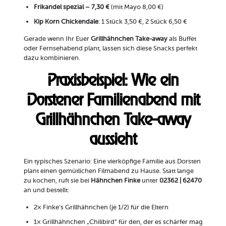
Frikandel spezial – 7,30 €
(mit Mayo 8,00 €)
Kip Korn Chickendale
: 1 Stück 3,50 €, 2 Stück 6,50 €
Gerade wenn Ihr Euer
Grillhähnchen Take-away
als Buffet
oder Fernsehabend plant, lassen sich diese Snacks perfekt
dazu kombinieren.
Praxisbeispiel: Wie ein
Dorstener Familienabend mit
Grillhähnchen Take-away
aussieht
Ein typisches Szenario: Eine vierköpfige Familie aus Dorsten
plant einen gemütlichen Filmabend zu Hause. Statt lange
zu kochen, ruft sie bei
Hähnchen Finke
unter
02362 | 62470
an und bestellt:
2× Finke’s Grillhähnchen (je 1/2) für die Eltern
1× Grillhähnchen „Chilibird“ für den, der es schärfer mag