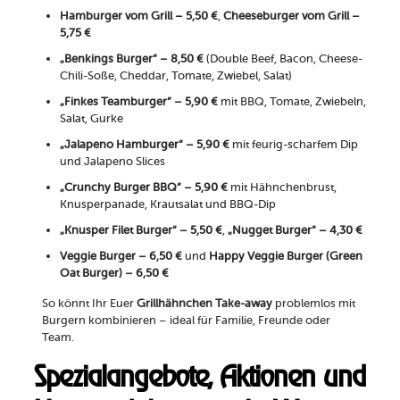
Hamburger vom Grill – 5,50 €
,
Cheeseburger vom Grill –
5,75 €
„Benkings Burger“ – 8,50 €
(Double Beef, Bacon, Cheese-
Chili-Soße, Cheddar, Tomate, Zwiebel, Salat)
„Finkes Teamburger“ – 5,90 €
mit BBQ, Tomate, Zwiebeln,
Salat, Gurke
„Jalapeno Hamburger“ – 5,90 €
mit feurig-scharfem Dip
und Jalapeno Slices
„Crunchy Burger BBQ“ – 5,90 €
mit Hähnchenbrust,
Knusperpanade, Krautsalat und BBQ-Dip
„Knusper Filet Burger“ – 5,50 €
,
„Nugget Burger“ – 4,30 €
Veggie Burger – 6,50 €
und
Happy Veggie Burger (Green
Oat Burger) – 6,50 €
So könnt Ihr Euer
Grillhähnchen Take-away
problemlos mit
Burgern kombinieren – ideal für Familie, Freunde oder
Team.
Spezialangebote, Aktionen und