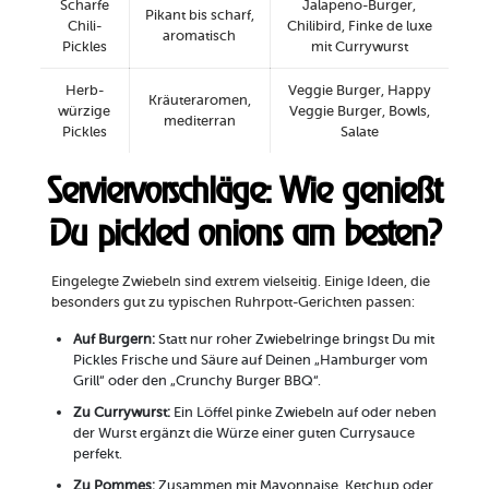
Scharfe
Jalapeno-Burger,
Pikant bis scharf,
Chili-
Chilibird, Finke de luxe
aromatisch
Pickles
mit Currywurst
Herb-
Veggie Burger, Happy
Kräuteraromen,
würzige
Veggie Burger, Bowls,
mediterran
Pickles
Salate
Serviervorschläge: Wie genießt
Du pickled onions am besten?
Eingelegte Zwiebeln sind extrem vielseitig. Einige Ideen, die
besonders gut zu typischen Ruhrpott-Gerichten passen:
Auf Burgern:
Statt nur roher Zwiebelringe bringst Du mit
Pickles Frische und Säure auf Deinen „Hamburger vom
Grill“ oder den „Crunchy Burger BBQ“.
Zu Currywurst:
Ein Löffel pinke Zwiebeln auf oder neben
der Wurst ergänzt die Würze einer guten Currysauce
perfekt.
Zu Pommes:
Zusammen mit Mayonnaise, Ketchup oder