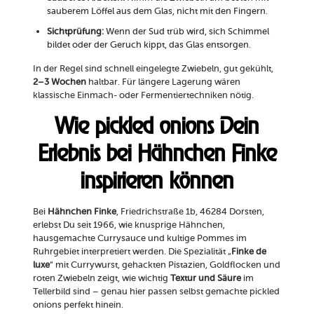
sauberem Löffel aus dem Glas, nicht mit den Fingern.
Sichtprüfung:
Wenn der Sud trüb wird, sich Schimmel
bildet oder der Geruch kippt, das Glas entsorgen.
In der Regel sind schnell eingelegte Zwiebeln, gut gekühlt,
2–3 Wochen
haltbar. Für längere Lagerung wären
klassische Einmach- oder Fermentiertechniken nötig.
Wie pickled onions Dein
Erlebnis bei Hähnchen Finke
inspirieren können
Bei
Hähnchen Finke
, Friedrichstraße 1b, 46284 Dorsten,
erlebst Du seit 1966, wie knusprige Hähnchen,
hausgemachte Currysauce und kultige Pommes im
Ruhrgebiet interpretiert werden. Die Spezialität „
Finke de
luxe
“ mit Currywurst, gehackten Pistazien, Goldflocken und
roten Zwiebeln zeigt, wie wichtig
Textur und Säure
im
Tellerbild sind – genau hier passen selbst gemachte pickled
onions perfekt hinein.