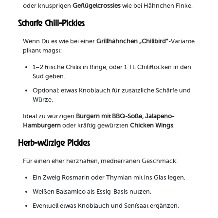
oder knusprigen
Geflügelcrossies
wie bei Hähnchen Finke.
Scharfe Chili-Pickles
Wenn Du es wie bei einer
Grillhähnchen „Chilibird“
-Variante
pikant magst:
1–2 frische Chilis in Ringe, oder 1 TL Chiliflocken in den
Sud geben.
Optional: etwas Knoblauch für zusätzliche Schärfe und
Würze.
Ideal zu würzigen
Burgern mit BBQ-Soße, Jalapeno-
Hamburgern
oder kräftig gewürzten
Chicken Wings
.
Herb-würzige Pickles
Für einen eher herzhaften, mediterranen Geschmack:
Ein Zweig Rosmarin oder Thymian mit ins Glas legen.
Weißen Balsamico als Essig-Basis nutzen.
Eventuell etwas Knoblauch und Senfsaat ergänzen.