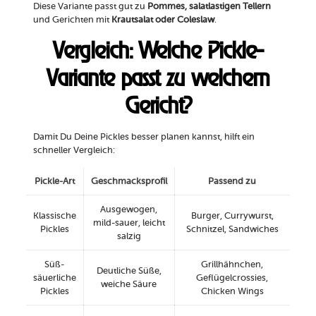
Diese Variante passt gut zu
Pommes, salatlastigen Tellern
und Gerichten mit
Krautsalat oder Coleslaw
.
Vergleich: Welche Pickle-
Variante passt zu welchem
Gericht?
Damit Du Deine Pickles besser planen kannst, hilft ein
schneller Vergleich:
Pickle-Art
Geschmacksprofil
Passend zu
Ausgewogen,
Klassische
Burger, Currywurst,
mild-sauer, leicht
Pickles
Schnitzel, Sandwiches
salzig
Süß-
Grillhähnchen,
Deutliche Süße,
säuerliche
Geflügelcrossies,
weiche Säure
Pickles
Chicken Wings