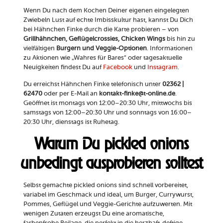
Wenn Du nach dem Kochen Deiner eigenen eingelegten
Zwiebeln Lust auf echte Imbisskultur hast, kannst Du Dich
bei Hähnchen Finke durch die Karte probieren – von
Grillhähnchen, Geflügelcrossies, Chicken Wings
bis hin zu
vielfältigen
Burgern und Veggie-Optionen
. Informationen
zu Aktionen wie „Wahres für Bares“ oder tagesaktuelle
Neuigkeiten findest Du auf
Facebook
und
Instagram
.
Du erreichst Hähnchen Finke telefonisch unter
02362 |
62470
oder per E-Mail an
kontakt-finke@t-online.de
.
Geöffnet ist montags von 12:00–20:30 Uhr, mittwochs bis
samstags von 12:00–20:30 Uhr und sonntags von 16:00–
20:30 Uhr, dienstags ist Ruhetag.
Warum Du pickled onions
unbedingt ausprobieren solltest
Selbst gemachte pickled onions sind schnell vorbereitet,
variabel im Geschmack und ideal, um Burger, Currywurst,
Pommes, Geflügel und Veggie-Gerichte aufzuwerten. Mit
wenigen Zutaten erzeugst Du eine aromatische,
farbenfrohe Beilage, die perfekt in die herzhaft-deftige