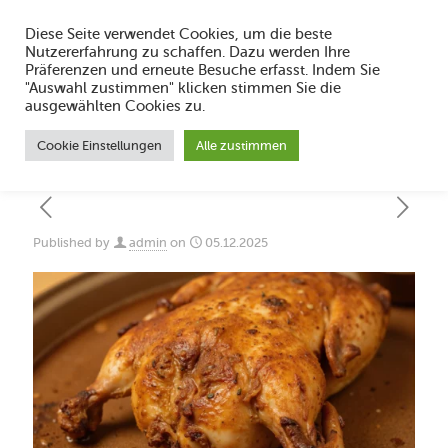
Diese Seite verwendet Cookies, um die beste
Nutzererfahrung zu schaffen. Dazu werden Ihre
Präferenzen und erneute Besuche erfasst. Indem Sie
"Auswahl zustimmen" klicken stimmen Sie die
Dorsten essen: Hähnchen Finke im
ausgewählten Cookies zu.
Ruhrgebiet
Cookie Einstellungen
Alle zustimmen
Published by
admin
on
05.12.2025