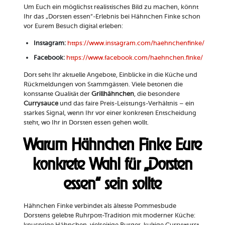
Um Euch ein möglichst realistisches Bild zu machen, könnt
Ihr das „Dorsten essen“-Erlebnis bei Hähnchen Finke schon
vor Eurem Besuch digital erleben:
Instagram:
https://www.instagram.com/haehnchenfinke/
Facebook:
https://www.facebook.com/haehnchen.finke/
Dort seht Ihr aktuelle Angebote, Einblicke in die Küche und
Rückmeldungen von Stammgästen. Viele betonen die
konstante Qualität der
Grillhähnchen
, die besondere
Currysauce
und das faire Preis-Leistungs-Verhältnis – ein
starkes Signal, wenn Ihr vor einer konkreten Entscheidung
steht, wo Ihr in Dorsten essen gehen wollt.
Warum Hähnchen Finke Eure
konkrete Wahl für „Dorsten
essen“ sein sollte
Hähnchen Finke verbindet als älteste Pommesbude
Dorstens gelebte Ruhrpott-Tradition mit moderner Küche:
knusprige Hähnchen, vielseitige Burger, kultige Currywurst,