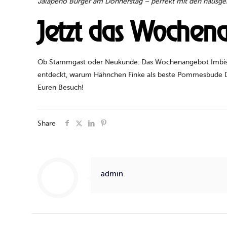
Jalapeno Burger am Donnerstag – perfekt mit den hausge
Jetzt das Wochena
Ob Stammgast oder Neukunde: Das Wochenangebot Imbiss b
entdeckt, warum Hähnchen Finke als beste Pommesbude Do
Euren Besuch!
Share
admin