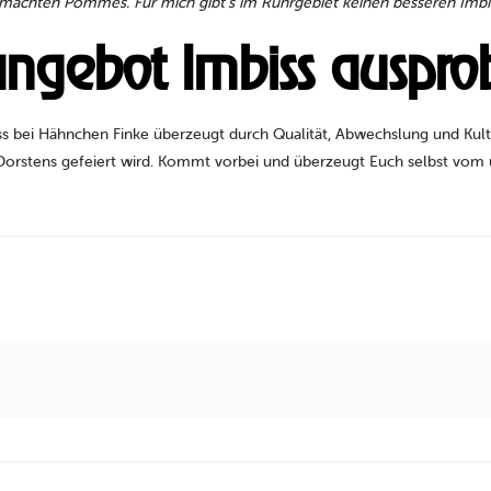
machten Pommes. Für mich gibt’s im Ruhrgebiet keinen besseren Imbi
ngebot Imbiss ausprob
ei Hähnchen Finke überzeugt durch Qualität, Abwechslung und Kultfa
rstens gefeiert wird. Kommt vorbei und überzeugt Euch selbst vom u