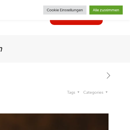
Cookie Einstellungen
Alle zustimmen
02362 | 62470
ghlights
Kontakt
n
Tags
Categories