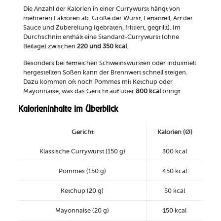
Die Anzahl der Kalorien in einer Currywurst hängt von
mehreren Faktoren ab: Größe der Wurst, Fettanteil, Art der
Sauce und Zubereitung (gebraten, frittiert, gegrillt). Im
Durchschnitt enthält eine Standard-Currywurst (ohne
Beilage) zwischen
220 und 350 kcal
.
Besonders bei fettreichen Schweinswürsten oder industriell
hergestellten Soßen kann der Brennwert schnell steigen.
Dazu kommen oft noch Pommes mit Ketchup oder
Mayonnaise, was das Gericht auf über
800 kcal
bringt.
Kalorieninhalte im Überblick
Gericht
Kalorien (Ø)
Klassische Currywurst (150 g)
300 kcal
Pommes (150 g)
450 kcal
Ketchup (20 g)
50 kcal
Mayonnaise (20 g)
150 kcal