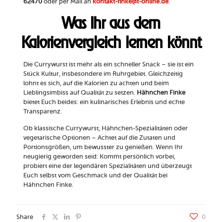
62470
oder per Mail an
kontakt-finke@t-online.de
.
Was Ihr aus dem
Kalorienvergleich lernen könnt
Die Currywurst ist mehr als ein schneller Snack – sie ist ein
Stück Kultur, insbesondere im Ruhrgebiet. Gleichzeitig
lohnt es sich, auf die Kalorien zu achten und beim
Lieblingsimbiss auf Qualität zu setzen.
Hähnchen Finke
bietet Euch beides: ein kulinarisches Erlebnis und echte
Transparenz.
Ob klassische Currywurst, Hähnchen-Spezialitäten oder
vegetarische Optionen – Achtet auf die Zutaten und
Portionsgrößen, um bewusster zu genießen. Wenn Ihr
neugierig geworden seid: Kommt persönlich vorbei,
probiert eine der legendären Spezialitäten und überzeugt
Euch selbst vom Geschmack und der Qualität bei
Hähnchen Finke.
Share
0