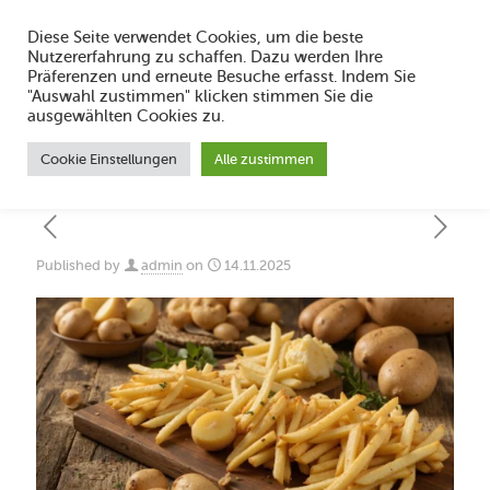
Diese Seite verwendet Cookies, um die beste
Nutzererfahrung zu schaffen. Dazu werden Ihre
Präferenzen und erneute Besuche erfasst. Indem Sie
"Auswahl zustimmen" klicken stimmen Sie die
Currywurst Kalorienvergleich: Fakten und
ausgewählten Cookies zu.
Genuss im Ruhrpott
Cookie Einstellungen
Alle zustimmen
Published by
admin
on
14.11.2025