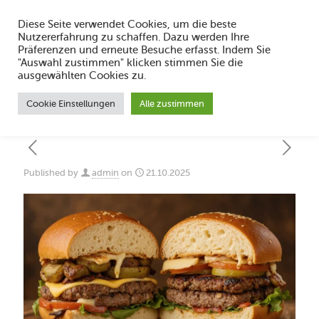
Diese Seite verwendet Cookies, um die beste
Nutzererfahrung zu schaffen. Dazu werden Ihre
Präferenzen und erneute Besuche erfasst. Indem Sie
"Auswahl zustimmen" klicken stimmen Sie die
Currywurst im Glas kaufen – Hähnchen
ausgewählten Cookies zu.
Finke Dorsten
Cookie Einstellungen
Alle zustimmen
Published by
admin
on
21.10.2025