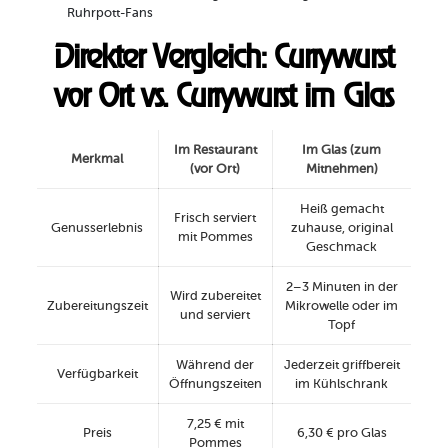
Ruhrpott-Fans
Direkter Vergleich: Currywurst
vor Ort vs. Currywurst im Glas
Im Restaurant
Im Glas (zum
Merkmal
(vor Ort)
Mitnehmen)
Heiß gemacht
Frisch serviert
Genusserlebnis
zuhause, original
mit Pommes
Geschmack
2–3 Minuten in der
Wird zubereitet
Zubereitungszeit
Mikrowelle oder im
und serviert
Topf
Während der
Jederzeit griffbereit
Verfügbarkeit
Öffnungszeiten
im Kühlschrank
7,25 € mit
Preis
6,30 € pro Glas
Pommes