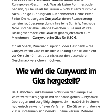
Ruhrgebiets-Geschmack. Was als kleine Pommesbude
begann, gilt heute als Institution – nicht zuletzt durch die
sachkundige Führung von Küchenmeister Heinz-Peter
Finke. Die hauseigene
Currysoße
, deren Rezept streng
geheim ist, überzeugt durch ihre feine Schärfe, fruchtige
Note und perfekte Balance zwischen Süße und Würze.
Diese geschmackliche Qualität gibt es jetzt auch zum
Mitnehmen –
Currywurst im Glas für 6,30 €
.
Ob als Snack, Mitternachtsgericht oder Geschenk – die
Currywurst im Glas ist die ideale Lösung für alle, die nicht
vor Ort sein können, aber nicht auf den besonderen
Geschmack verzichten möchten.
Wie wird die Currywurst im
Glas hergestellt?
Bei Hähnchen Finke kommt nichts von der Stange. Die
Wurst wird frisch gegrillt, mit der hauseigenen Currysauce
überzogen und sorgfältig eingemacht – natürlich in einem
hygienisch einwandfreien Verfahren. Die Gläser enthalten je
250 g und eignen sich perfekt für eine Person. Mehrere