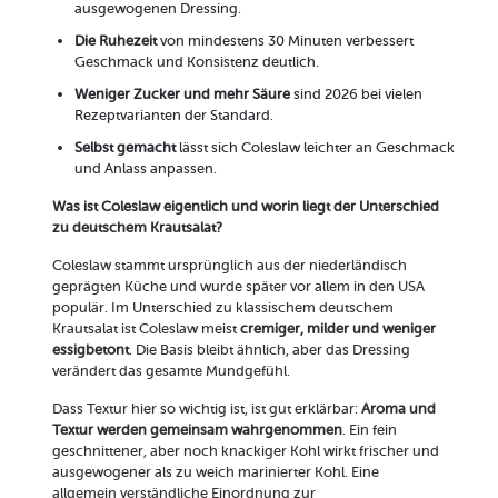
ausgewogenen Dressing.
Die Ruhezeit
von mindestens 30 Minuten verbessert
Geschmack und Konsistenz deutlich.
Weniger Zucker und mehr Säure
sind 2026 bei vielen
Rezeptvarianten der Standard.
Selbst gemacht
lässt sich Coleslaw leichter an Geschmack
und Anlass anpassen.
Was ist Coleslaw eigentlich und worin liegt der Unterschied
zu deutschem Krautsalat?
Coleslaw stammt ursprünglich aus der niederländisch
geprägten Küche und wurde später vor allem in den USA
populär. Im Unterschied zu klassischem deutschem
Krautsalat ist Coleslaw meist
cremiger, milder und weniger
essigbetont
. Die Basis bleibt ähnlich, aber das Dressing
verändert das gesamte Mundgefühl.
Dass Textur hier so wichtig ist, ist gut erklärbar:
Aroma und
Textur werden gemeinsam wahrgenommen
. Ein fein
geschnittener, aber noch knackiger Kohl wirkt frischer und
ausgewogener als zu weich marinierter Kohl. Eine
allgemein verständliche Einordnung zur