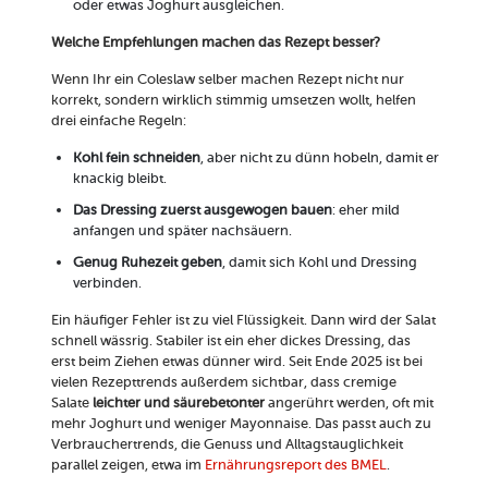
oder etwas Joghurt ausgleichen.
Welche Empfehlungen machen das Rezept besser?
Wenn Ihr ein Coleslaw selber machen Rezept nicht nur
korrekt, sondern wirklich stimmig umsetzen wollt, helfen
drei einfache Regeln:
Kohl fein schneiden
, aber nicht zu dünn hobeln, damit er
knackig bleibt.
Das Dressing zuerst ausgewogen bauen
: eher mild
anfangen und später nachsäuern.
Genug Ruhezeit geben
, damit sich Kohl und Dressing
verbinden.
Ein häufiger Fehler ist zu viel Flüssigkeit. Dann wird der Salat
schnell wässrig. Stabiler ist ein eher dickes Dressing, das
erst beim Ziehen etwas dünner wird. Seit Ende 2025 ist bei
vielen Rezepttrends außerdem sichtbar, dass cremige
Salate
leichter und säurebetonter
angerührt werden, oft mit
mehr Joghurt und weniger Mayonnaise. Das passt auch zu
Verbrauchertrends, die Genuss und Alltagstauglichkeit
parallel zeigen, etwa im
Ernährungsreport des BMEL
.