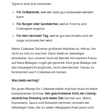
Typisch sind drei Szenarien:
Für Grillabende
, weil der Salat gut vorbereitet werden
kann.
Für Burger oder Sandwiches
, weil er Frische und
Cremigkeit ergänzt.
Für den nächsten Tag
, weil er gut durchzieht und oft
sogar aromatischer wird.
Wenn Coleslaw Teil einer größeren Mahlzeit ist, hilft es, ihn
nicht zu süß zu machen. Dann bleibt er vielseitiger
einsetzbar. Aus unserer Sicht als Betrieb mit starkem Fokus
auf klare Beilagen-Logik gilt generell: Eine gute Beilage soll
das Hauptgericht ergänzen, nicht überdecken. Genau so
funktioniert auch Coleslaw am besten.
Was bleibt wichtig?
Ein gutes Rezept für Coleslaw selber machen braucht keine
komplizierten Schritte:
fein geschnittener Kohl, ein cremig-
säuerliches Dressing und etwas Zeit
reichen aus. Wenn
Konsistenz, Säure und Ruhezeit stimmen, entsteht ein
vielseitiger Salat, der zu vielen Alltagsgerichten passt und