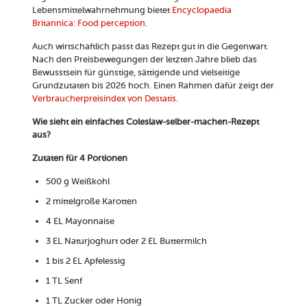
Lebensmittelwahrnehmung bietet
Encyclopaedia
Britannica: Food perception
.
Auch wirtschaftlich passt das Rezept gut in die Gegenwart.
Nach den Preisbewegungen der letzten Jahre blieb das
Bewusstsein für günstige, sättigende und vielseitige
Grundzutaten bis 2026 hoch. Einen Rahmen dafür zeigt der
Verbraucherpreisindex von Destatis
.
Wie sieht ein einfaches Coleslaw-selber-machen-Rezept
aus?
Zutaten für 4 Portionen
500 g Weißkohl
2 mittelgroße Karotten
4 EL Mayonnaise
3 EL Naturjoghurt oder 2 EL Buttermilch
1 bis 2 EL Apfelessig
1 TL Senf
1 TL Zucker oder Honig