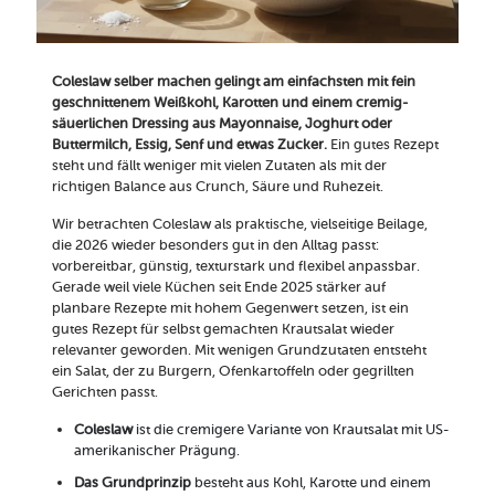
Coleslaw selber machen gelingt am einfachsten mit fein
geschnittenem Weißkohl, Karotten und einem cremig-
säuerlichen Dressing aus Mayonnaise, Joghurt oder
Buttermilch, Essig, Senf und etwas Zucker.
Ein gutes Rezept
steht und fällt weniger mit vielen Zutaten als mit der
richtigen Balance aus Crunch, Säure und Ruhezeit.
Wir betrachten Coleslaw als praktische, vielseitige Beilage,
die 2026 wieder besonders gut in den Alltag passt:
vorbereitbar, günstig, texturstark und flexibel anpassbar.
Gerade weil viele Küchen seit Ende 2025 stärker auf
planbare Rezepte mit hohem Gegenwert setzen, ist ein
gutes Rezept für selbst gemachten Krautsalat wieder
relevanter geworden. Mit wenigen Grundzutaten entsteht
ein Salat, der zu Burgern, Ofenkartoffeln oder gegrillten
Gerichten passt.
Coleslaw
ist die cremigere Variante von Krautsalat mit US-
amerikanischer Prägung.
Das Grundprinzip
besteht aus Kohl, Karotte und einem