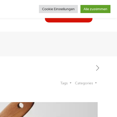
Cookie Einstellungen
Alle zustimmen
02362 | 62470
ghlights
Kontakt
Tags
Categories