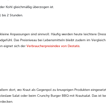
 der Kohl gleichmäßig überzogen ist.
1 bis 2 Stunden.
 kleine Anpassungen sind sinnvoll. Häufig werden heute leichtere Dre
ndgefühl. Das Preisniveau bei Lebensmitteln bleibt zudem im Vergleic
en eignet sich der
Verbraucherpreisindex von Destatis
.
 allem dort, wo Kraut als Gegenpol zu knusprigen Produkten eingesetzt 
oleslaw-Salat oder beim Crunchy Burger BBQ mit Krautsalat. Das ist k
erdecken.