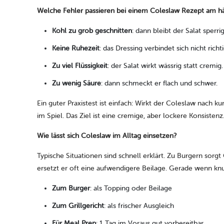
Welche Fehler passieren bei einem Coleslaw Rezept am hä
Kohl zu grob geschnitten
: dann bleibt der Salat sperr
Keine Ruhezeit
: das Dressing verbindet sich nicht ric
Zu viel Flüssigkeit
: der Salat wirkt wässrig statt cremig.
Zu wenig Säure
: dann schmeckt er flach und schwer.
Ein guter Praxistest ist einfach: Wirkt der Coleslaw nach 
im Spiel. Das Ziel ist eine cremige, aber lockere Konsistenz
Wie lässt sich Coleslaw im Alltag einsetzen?
Typische Situationen sind schnell erklärt. Zu Burgern sorgt
ersetzt er oft eine aufwendigere Beilage. Gerade wenn knus
Zum Burger
: als Topping oder Beilage
Zum Grillgericht
: als frischer Ausgleich
Für Meal Prep
: 1 Tag im Voraus gut vorbereitbar