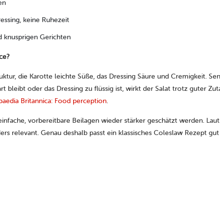
en
ressing, keine Ruhezeit
nd knusprigen Gerichten
ce?
uktur, die Karotte leichte Süße, das Dressing Säure und Cremigkeit. Se
ibt oder das Dressing zu flüssig ist, wirkt der Salat trotz guter Zu
aedia Britannica: Food perception
.
einfache, vorbereitbare Beilagen wieder stärker geschätzt werden. Lau
ers relevant. Genau deshalb passt ein klassisches Coleslaw Rezept gut 