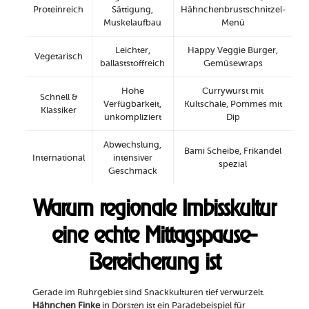
Proteinreich
Sättigung,
Hähnchenbrustschnitzel-
Muskelaufbau
Menü
Leichter,
Happy Veggie Burger,
Vegetarisch
ballaststoffreich
Gemüsewraps
Hohe
Currywurst mit
Schnell &
Verfügbarkeit,
Kultschale, Pommes mit
Klassiker
unkompliziert
Dip
Abwechslung,
Bami Scheibe, Frikandel
International
intensiver
spezial
Geschmack
Warum regionale Imbisskultur
eine echte Mittagspause-
Bereicherung ist
Gerade im Ruhrgebiet sind Snackkulturen tief verwurzelt.
Hähnchen Finke
in Dorsten ist ein Paradebeispiel für